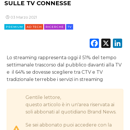
SULLE TV CONNESSE
DIGITALE
03 Marzo 2021
EDITORIA
PREMIUM
AD TECH
RICERCHE
TV
ESTERNA
Faceb
X
L
RADIO / AUDIO
Lo streaming rappresenta oggi il 51% del tempo
settimanale trascorso dal pubblico davanti alla TV
TV
e il 64% se dovesse scegliere tra CTV e TV
tradizionale terrebbe i servizi in streaming
Gentile lettore,
questo articolo è in un'area riservata ai
DATI
soli abbonati al quotidiano Brand News.
RICERCHE
Se sei abbonato puoi accedere con la