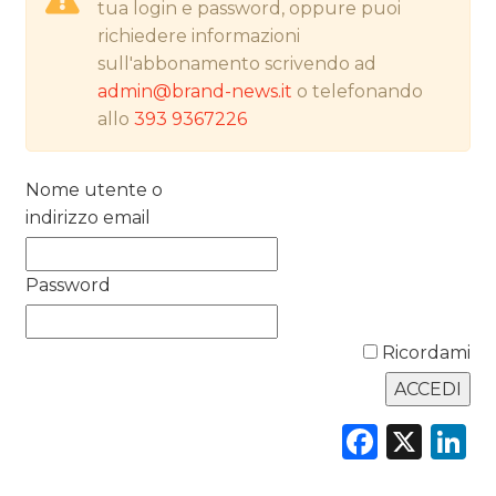
tua login e password, oppure puoi
PREVISIONI/SCENARI
richiedere informazioni
sull'abbonamento scrivendo ad
NORMATIVE
admin@brand-news.it
o telefonando
allo
393 9367226
TREND
CASE HISTORY
Nome utente o
indirizzo email
OPINIONI
Password
Ricordami
Faceb
X
L