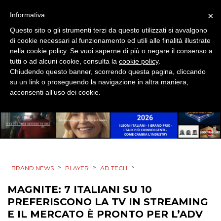
EVENTI
×
Informativa
MOBILE
Questo sito o gli strumenti terzi da questo utilizzati si avvalgono
di cookie necessari al funzionamento ed utili alle finalità illustrate
PROMOZIONI
nella cookie policy. Se vuoi saperne di più o negare il consenso a
tutti o ad alcuni cookie, consulta la
cookie policy
.
Chiudendo questo banner, scorrendo questa pagina, cliccando
su un link o proseguendo la navigazione in altra maniera,
acconsenti all’uso dei cookie.
PRODOTTI
PUNTI VENDITA
CSR
STRATEGIE
>
>
>
BRAND NEWS
PLAYER
AD TECH
MAGNITE: 7 ITALIANI SU 10
PREFERISCONO LA TV IN STREAMING
E IL MERCATO È PRONTO PER L’ADV
CINEMA