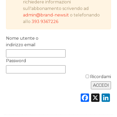
richiedere informazioni
PREVISIONI/SCENARI
sull'abbonamento scrivendo ad
admin@brand-news.it
o telefonando
NORMATIVE
allo
393 9367226
TREND
Nome utente o
CASE HISTORY
indirizzo email
OPINIONI
Password
Ricordami
Faceb
X
L