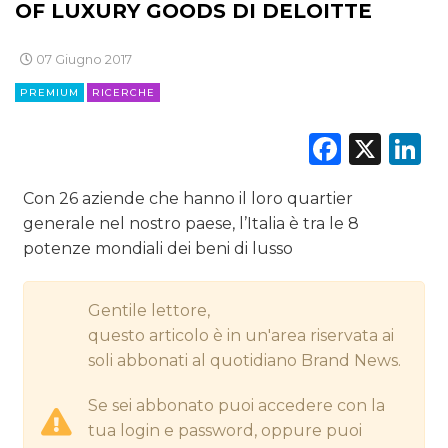
OF LUXURY GOODS DI DELOITTE
DIGITALE
07 Giugno 2017
EDITORIA
PREMIUM
RICERCHE
ESTERNA
Faceb
X
L
RADIO / AUDIO
Con 26 aziende che hanno il loro quartier
generale nel nostro paese, l’Italia è tra le 8
TV
potenze mondiali dei beni di lusso
Gentile lettore,
questo articolo è in un'area riservata ai
soli abbonati al quotidiano Brand News.
DATI
Se sei abbonato puoi accedere con la
RICERCHE
tua login e password, oppure puoi