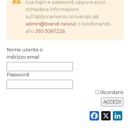
tua login e password, oppure puoi
PREVISIONI/SCENARI
richiedere informazioni
sull'abbonamento scrivendo ad
NORMATIVE
admin@brand-news.it
o telefonando
allo
393 9367226
TREND
CASE HISTORY
Nome utente o
indirizzo email
OPINIONI
Password
Ricordami
Faceb
X
L