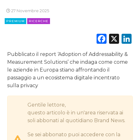
27 Novembre 2025
DIGITALE
PREMIUM
RICERCHE
EDITORIA
Faceb
X
L
ESTERNA
Pubblicato il report ‘Adoption of Addressability &
RADIO / AUDIO
Measurement Solutions’ che indaga come come
le aziende in Europa stiano affrontando il
TV
passaggio a un ecosistema digitale incentrato
sulla privacy
Gentile lettore,
questo articolo è in un'area riservata ai
DATI
soli abbonati al quotidiano Brand News.
RICERCHE
Se sei abbonato puoi accedere con la