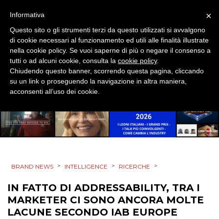
EVENTI
×
Informativa
MOBILE
Questo sito o gli strumenti terzi da questo utilizzati si avvalgono
di cookie necessari al funzionamento ed utili alle finalità illustrate
PROMOZIONI
nella cookie policy. Se vuoi saperne di più o negare il consenso a
tutti o ad alcuni cookie, consulta la
cookie policy
.
Chiudendo questo banner, scorrendo questa pagina, cliccando
su un link o proseguendo la navigazione in altra maniera,
acconsenti all’uso dei cookie.
PRODOTTI
PUNTI VENDITA
CSR
STRATEGIE
>
>
>
BRAND NEWS
INTELLIGENCE
RICERCHE
IN FATTO DI ADDRESSABILITY, TRA I
MARKETER CI SONO ANCORA MOLTE
LACUNE SECONDO IAB EUROPE
CINEMA