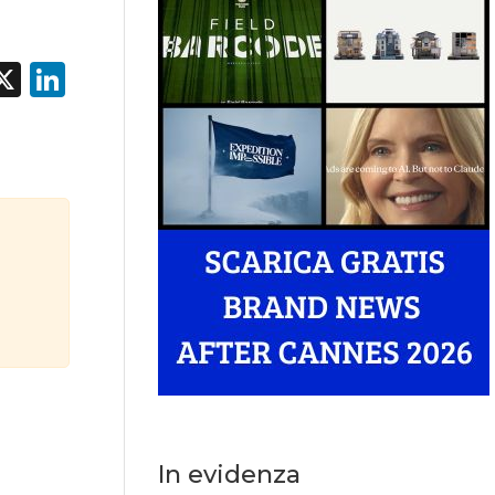
acebook
X
LinkedIn
In evidenza