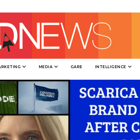
DIRECT
SPONSOR
DESIGN
EVENTI
MOBILE
ARKETING
MEDIA
GARE
INTELLIGENCE
PROMOZIONI
PRODOTTI
PUNTI VENDITA
CSR