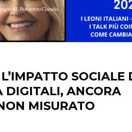
STRATEGIE
CINEMA
DIGITALE
EDITORIA
L’IMPATTO SOCIALE 
ESTERNA
A DIGITALI, ANCORA
RADIO / AUDIO
NON MISURATO
TV