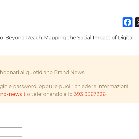
F
DATI
o ‘Beyond Reach: Mapping the Social Impact of Digital
RICERCHE
PREVISIONI/SCENARI
i abbonati al quotidiano Brand News.
NORMATIVE
gin e password, oppure puoi richiedere informazioni
TREND
d-news.it
o telefonando allo
393 9367226
CASE HISTORY
OPINIONI