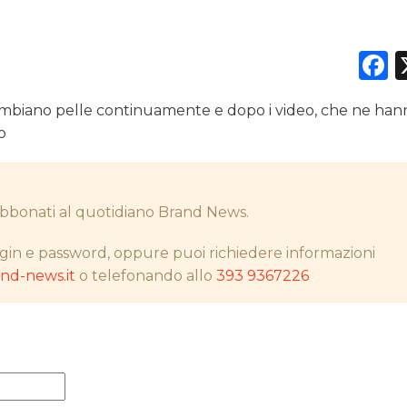
F
DATI
 cambiano pelle continuamente e dopo i video, che ne ha
RICERCHE
o
PREVISIONI/SCENARI
i abbonati al quotidiano Brand News.
NORMATIVE
gin e password, oppure puoi richiedere informazioni
TREND
d-news.it
o telefonando allo
393 9367226
CASE HISTORY
OPINIONI