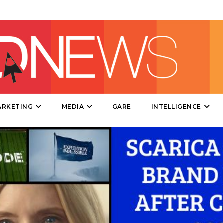
DIRECT
SPONSOR
DESIGN
EVENTI
MOBILE
ARKETING
MEDIA
GARE
INTELLIGENCE
PROMOZIONI
PRODOTTI
PUNTI VENDITA
CSR