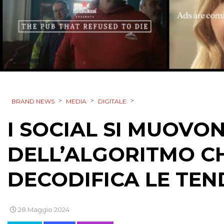
>
>
>
BRAND NEWS
MEDIA
DIGITALE
I SOCIAL SI MUOVON
DELL’ALGORITMO CH
DECODIFICA LE TE
28 Maggio 2024