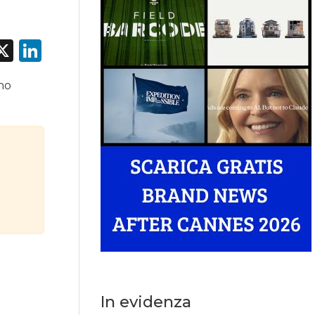
acebook
X
LinkedIn
nno
In evidenza