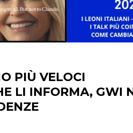
STRATEGIE
CINEMA
DIGITALE
EDITORIA
O PIÙ VELOCI
ESTERNA
E LI INFORMA, GWI 
RADIO / AUDIO
NDENZE
TV