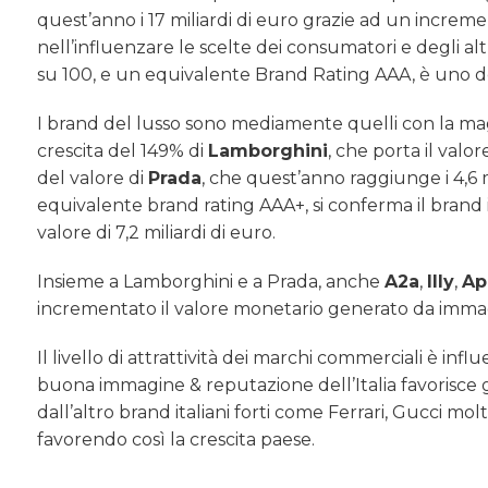
quest’anno i 17 miliardi di euro grazie ad un incre
nell’influenzare le scelte dei consumatori e degli alt
su 100, e un equivalente Brand Rating AAA, è uno dei 
I brand del lusso sono mediamente quelli con la magg
crescita del 149% di
Lamborghini
, che porta il valo
del valore di
Prada
, che quest’anno raggiunge i 4,6 m
equivalente brand rating AAA+, si conferma il brand i
valore di 7,2 miliardi di euro.
Insieme a Lamborghini e a Prada, anche
A2a
,
Illy
,
Ap
incrementato il valore monetario generato da imma
Il livello di attrattività dei marchi commerciali è i
buona immagine & reputazione dell’Italia favorisce gli
dall’altro brand italiani forti come Ferrari, Gucci mol
favorendo così la crescita paese.