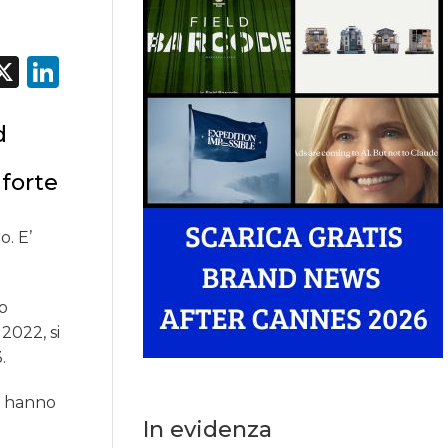
acebook
X
LinkedIn
d
 forte
o. E’
no
2022, si
.
ni hanno
In evidenza