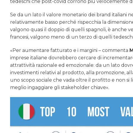
tedeschi che post-covid corrono più velocemente deg
Se da un lato il valore monetario dei brand italiani ne
relativamente basso perché rispecchia la dimensione me
valgono quasi il doppio di quelli spagnoli, è anche 
francesi, valgono meno di un terzo di quelli tedeschi
«Per aumentare fatturato e i margini – commenta
M
imprese italiane dovrebbero cercare di incrementare i
attrattività razionale ed emozionale: da un lato dov
investimenti relativi al prodotto, alla promozione, alla
uno scopo sociale che vada oltre il profitto e non si 
meglio ingaggiare gli stakeholder chiave».