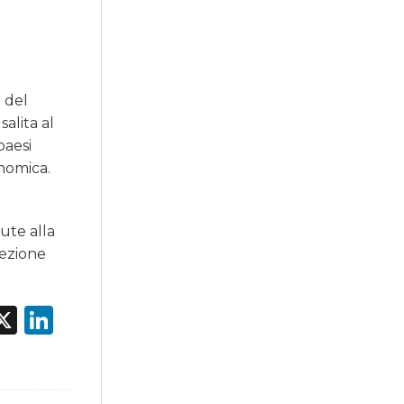
o del
salita al
paesi
onomica.
ute alla
cezione
acebook
X
LinkedIn