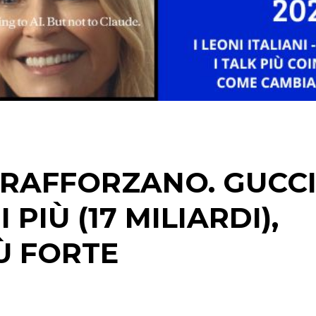
RICERCHE
PREVISIONI/SCENARI
NORMATIVE
TREND
CASE HISTORY
OPINIONI
I RAFFORZANO. GUCCI
PIÙ (17 MILIARDI),
Ù FORTE