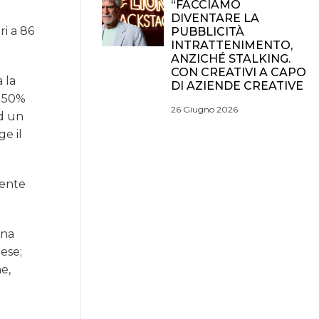
“FACCIAMO
DIVENTARE LA
ri a 86
PUBBLICITÀ
INTRATTENIMENTO,
ANZICHÉ STALKING.
CON CREATIVI A CAPO
 la
DI AZIENDE CREATIVE
l 50%
26 Giugno 2026
ed un
ge il
mente
una
aese;
ne,