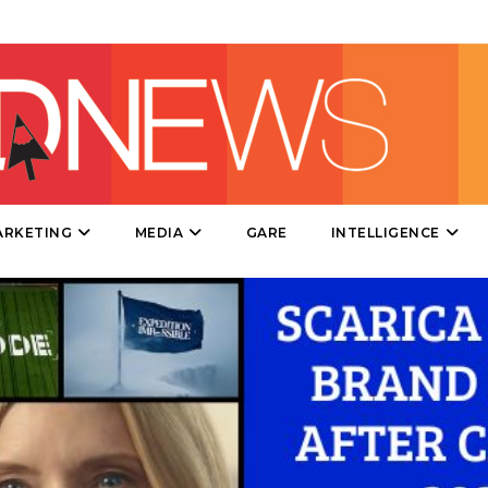
CINEMA
DIGITALE
EDITORIA
ESTERNA
RADIO / AUDIO
ARKETING
MEDIA
GARE
INTELLIGENCE
TV
DATI