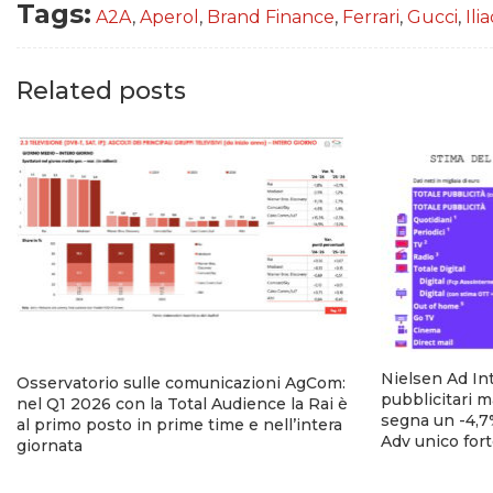
Tags:
A2A
,
Aperol
,
Brand Finance
,
Ferrari
,
Gucci
,
Ili
Related posts
Nielsen Ad Int
Osservatorio sulle comunicazioni AgCom:
pubblicitari m
nel Q1 2026 con la Total Audience la Rai è
segna un -4,7%
al primo posto in prime time e nell’intera
Adv unico fort
giornata