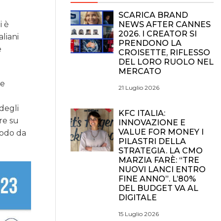
SCARICA BRAND
NEWS AFTER CANNES
i è
2026. I CREATOR SI
aliani
PRENDONO LA
e
CROISETTE, RIFLESSO
DEL LORO RUOLO NEL
MERCATO
le
21 Luglio 2026
degli
KFC ITALIA:
ire su
INNOVAZIONE E
VALUE FOR MONEY I
 modo da
PILASTRI DELLA
STRATEGIA. LA CMO
MARZIA FARÈ: “TRE
NUOVI LANCI ENTRO
FINE ANNO”. L’80%
DEL BUDGET VA AL
DIGITALE
15 Luglio 2026