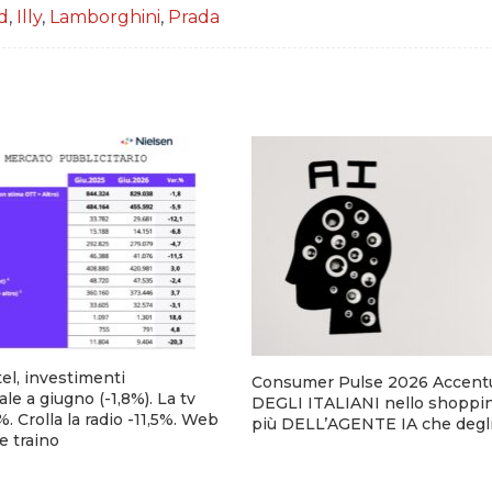
ad
,
Illy
,
Lamborghini
,
Prada
el, investimenti
Consumer Pulse 2026 Accentu
ale a giugno (-1,8%). La tv
DEGLI ITALIANI nello shoppin
. Crolla la radio -11,5%. Web
più DELL’AGENTE IA che degli
e traino