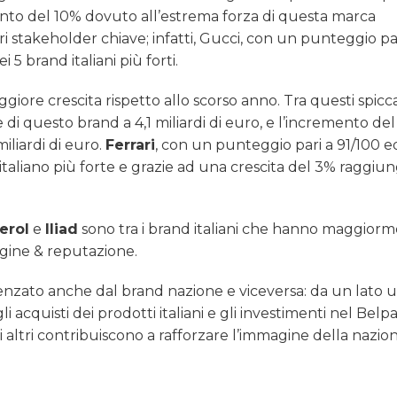
mento del 10% dovuto all’estrema forza di questa marca
ri stakeholder chiave; infatti, Gucci, con un punteggio pa
5 brand italiani più forti.
iore crescita rispetto allo scorso anno. Tra questi spicca
re di questo brand a 4,1 miliardi di euro, e l’incremento de
iliardi di euro.
Ferrari
, con un punteggio pari a 91/100 
taliano più forte e grazie ad una crescita del 3% raggiun
erol
e
Iliad
sono tra i brand italiani che hanno maggior
gine & reputazione.
nfluenzato anche dal brand nazione e viceversa: da un lato 
 acquisti dei prodotti italiani e gli investimenti nel Belp
ti altri contribuiscono a rafforzare l’immagine della nazio