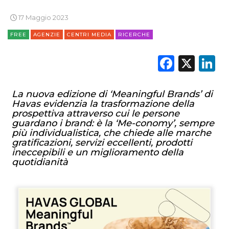
17 Maggio 2023
FREE
AGENZIE
CENTRI MEDIA
RICERCHE
Faceb
X
L
La nuova edizione di ‘Meaningful Brands’ di
Havas evidenzia la trasformazione della
prospettiva attraverso cui le persone
guardano i brand: è la ‘Me-conomy’, sempre
più individualistica, che chiede alle marche
gratificazioni, servizi eccellenti, prodotti
ineccepibili e un miglioramento della
quotidianità