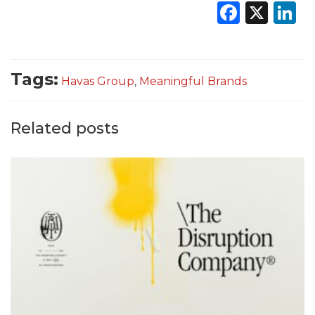
Faceb
X
L
Tags:
Havas Group
,
Meaningful Brands
Related posts