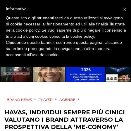
PREVISIONI/SCENARI
×
Informativa
NORMATIVE
Questo sito o gli strumenti terzi da questo utilizzati si avvalgono
di cookie necessari al funzionamento ed utili alle finalità illustrate
TREND
nella cookie policy. Se vuoi saperne di più o negare il consenso a
tutti o ad alcuni cookie, consulta la
cookie policy
.
CASE HISTORY
Chiudendo questo banner, scorrendo questa pagina, cliccando
su un link o proseguendo la navigazione in altra maniera,
acconsenti all’uso dei cookie.
OPINIONI
>
>
>
BRAND NEWS
PLAYER
AGENZIE
HAVAS, INDIVIDUI SEMPRE PIÙ CINICI
VALUTANO I BRAND ATTRAVERSO LA
PROSPETTIVA DELLA ‘ME-CONOMY’