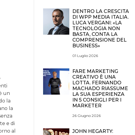
DENTRO LA CRESCITA
DI WPP MEDIA ITALIA.
LUCA VERGANI: «LA
TECNOLOGIA NON
BASTA, CONTA LA
COMPRENSIONE DEL
BUSINESS»
01 Luglio 2026
FARE MARKETING
CREATIVO È UNA
e
LOTTA. FERNANDO
enti
MACHADO RIASSUME
 è un
LA SUA ESPERIENZA
IN 5 CONSIGLI PER I
do la
MARKETER
ano la
 senza
26 Giugno 2026
te e di
orno al
JOHN HEGARTY: