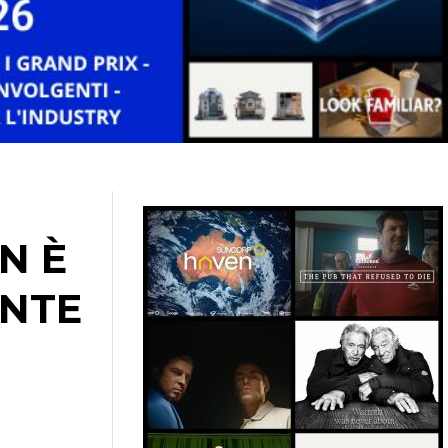
N È
ENTE