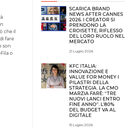
SCARICA BRAND
NEWS AFTER CANNES
rà
2026. I CREATOR SI
un
PRENDONO LA
CROISETTE, RIFLESSO
 che il
DEL LORO RUOLO NEL
di fare
MERCATO
e son
21 Luglio 2026
Fila o
KFC ITALIA:
INNOVAZIONE E
VALUE FOR MONEY I
PILASTRI DELLA
STRATEGIA. LA CMO
MARZIA FARÈ: “TRE
NUOVI LANCI ENTRO
FINE ANNO”. L’80%
DEL BUDGET VA AL
DIGITALE
15 Luglio 2026