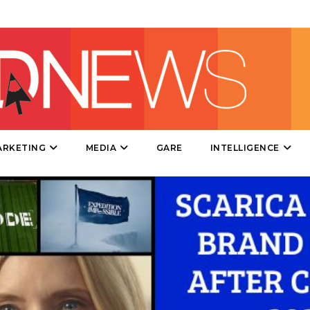
PRODOTTI
PUNTI VENDITA
CSR
STRATEGIE
ARKETING
MEDIA
GARE
INTELLIGENCE
CINEMA
DIGITALE
EDITORIA