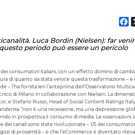
CASE HISTORY
F
OPINIONI
icanalità. Luca Bordin (Nielsen): far venir
questo periodo può essere un pericolo
 dei consumatori italiani, con un effetto domino di camb
sura di quanto sia stata veloce questa trasformazione – e 
 – l’ha fornita ieri l’anteprima dell’Osservatorio Multica
nico di Milano in collaborazione con Nielsen. La dimensi
or, e Stefano Russo, Head of Social Content Ratings Italy
 pandemia “non è una recessione, ma una depressione glo
tendo in prospettiva il consumo di media. Le osservazioni d
he dei canali sono state rivoluzionate – 1/5 dei consumator
 negozi di prossimità – e che l’eCommerce è diventato rilev