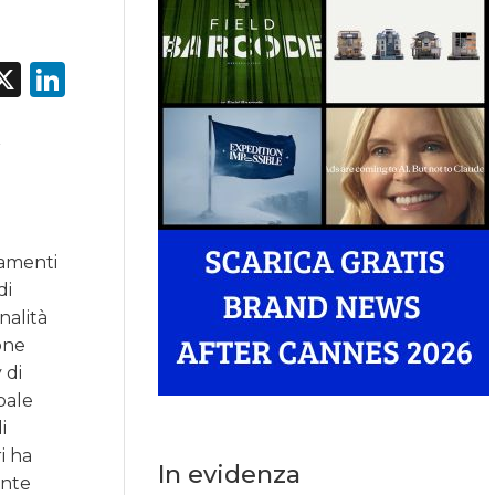
acebook
X
LinkedIn
iamenti
di
nalità
one
 di
bale
i
i ha
In evidenza
ante