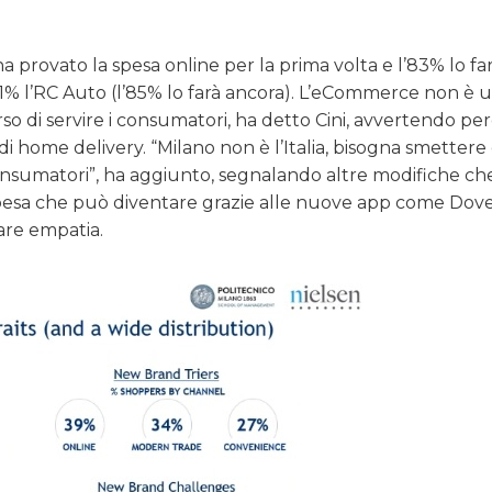
ha provato la spesa online per la prima volta e l’83% lo fa
 il 31% l’RC Auto (l’85% lo farà ancora). L’eCommerce non è 
di servire i consumatori, ha detto Cini, avvertendo però
i home delivery. “Milano non è l’Italia, bisogna smettere 
onsumatori”, ha aggiunto, segnalando altre modifiche ch
 spesa che può diventare grazie alle nuove app come Dove
are empatia.