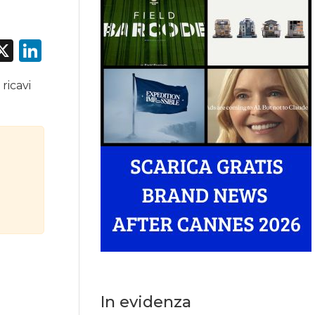
acebook
X
LinkedIn
ricavi
In evidenza