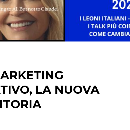
STRATEGIE
CINEMA
DIGITALE
EDITORIA
MARKETING
ESTERNA
TIVO, LA NUOVA
RADIO / AUDIO
ITORIA
TV