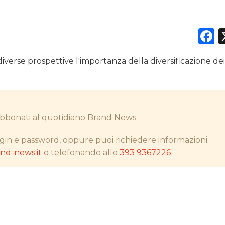
F
DATI
diverse prospettive l'importanza della diversificazione dei 
RICERCHE
PREVISIONI/SCENARI
i abbonati al quotidiano Brand News.
NORMATIVE
gin e password, oppure puoi richiedere informazioni
TREND
d-news.it
o telefonando allo
393 9367226
CASE HISTORY
OPINIONI