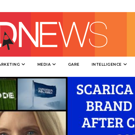
DIRECT
SPONSOR
DESIGN
EVENTI
MOBILE
ARKETING
MEDIA
GARE
INTELLIGENCE
PROMOZIONI
PRODOTTI
PUNTI VENDITA
CSR