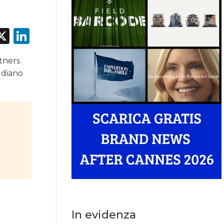
acebook
X
LinkedIn
tners
 diano
In evidenza