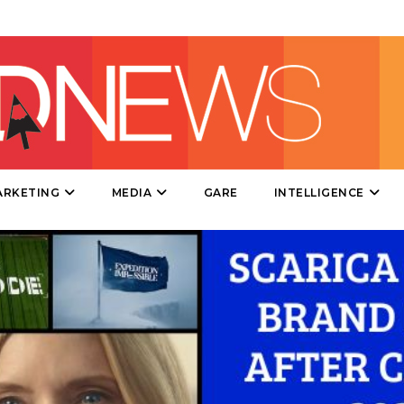
DIRECT
SPONSOR
DESIGN
EVENTI
MOBILE
ARKETING
MEDIA
GARE
INTELLIGENCE
PROMOZIONI
PRODOTTI
PUNTI VENDITA
CSR