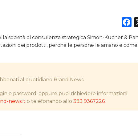
F
DATI
la società di consulenza strategica Simon-Kucher & Par
RICERCHE
lutazioni dei prodotti, perché le persone le amano e come
PREVISIONI/SCENARI
NORMATIVE
i abbonati al quotidiano Brand News.
TREND
gin e password, oppure puoi richiedere informazioni
CASE HISTORY
d-news.it
o telefonando allo
393 9367226
OPINIONI