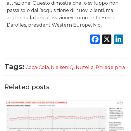
attrazione. Questo dimostra che lo sviluppo non
passa solo dall’acquisizione di nuovi clienti, ma
anche dalla loro attivazione» commenta Emilie
Darolles, president Western Europe, Niq.
Faceb
X
L
Tags:
Coca-Cola
,
NielsenIQ
,
Nutella
,
Philadelphia
Related posts