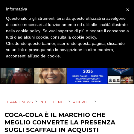
×
Informativa
DATI
Questo sito o gli strumenti terzi da questo utilizzati si avvalgono
di cookie necessari al funzionamento ed utili alle finalità illustrate
RICERCHE
nella cookie policy. Se vuoi saperne di più o negare il consenso a
tutti o ad alcuni cookie, consulta la
cookie policy
.
PREVISIONI/SCENARI
Chiudendo questo banner, scorrendo questa pagina, cliccando
su un link o proseguendo la navigazione in altra maniera,
acconsenti all’uso dei cookie.
NORMATIVE
TREND
CASE HISTORY
OPINIONI
>
>
>
BRAND NEWS
INTELLIGENCE
RICERCHE
COCA-COLA È IL MARCHIO CHE
MEGLIO CONVERTE LA PRESENZA
SUGLI SCAFFALI IN ACQUISTI