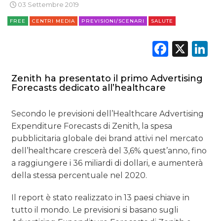
03 Settembre 2019
FREE
CENTRI MEDIA
PREVISIONI/SCENARI
SALUTE
Faceb
X
L
Zenith ha presentato il primo Advertising
Forecasts dedicato all’healthcare
Secondo le previsioni dell’Healthcare Advertising
Expenditure Forecasts di Zenith, la spesa
pubblicitaria globale dei brand attivi nel mercato
dell’healthcare crescerà del 3,6% quest’anno, fino
a raggiungere i 36 miliardi di dollari, e aumenterà
della stessa percentuale nel 2020.
Il report è stato realizzato in 13 paesi chiave in
tutto il mondo. Le previsioni si basano sugli