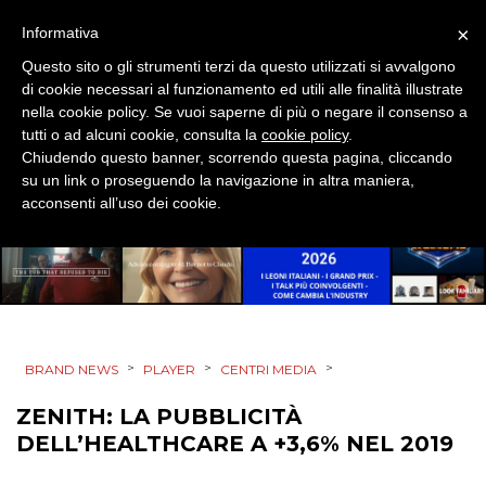
×
Informativa
PREVISIONI/SCENARI
Questo sito o gli strumenti terzi da questo utilizzati si avvalgono
di cookie necessari al funzionamento ed utili alle finalità illustrate
NORMATIVE
nella cookie policy. Se vuoi saperne di più o negare il consenso a
tutti o ad alcuni cookie, consulta la
cookie policy
.
TREND
Chiudendo questo banner, scorrendo questa pagina, cliccando
su un link o proseguendo la navigazione in altra maniera,
CASE HISTORY
acconsenti all’uso dei cookie.
OPINIONI
>
>
>
BRAND NEWS
PLAYER
CENTRI MEDIA
ZENITH: LA PUBBLICITÀ
DELL’HEALTHCARE A +3,6% NEL 2019