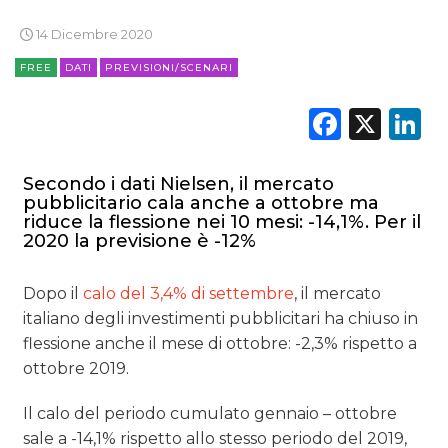
14 Dicembre 2020
FREE
DATI
PREVISIONI/SCENARI
Faceb
X
L
Secondo i dati Nielsen, il mercato
pubblicitario cala anche a ottobre ma
riduce la flessione nei 10 mesi: -14,1%. Per il
2020 la previsione è -12%
Dopo il
calo del 3,4% di settembre
, il mercato
italiano degli investimenti pubblicitari ha chiuso in
flessione anche il mese di ottobre: -2,3% rispetto a
ottobre 2019.
Il calo del periodo cumulato gennaio – ottobre
sale a -14,1% rispetto allo stesso periodo del 2019,