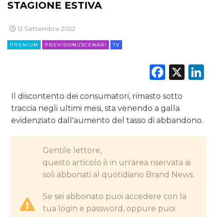
STAGIONE ESTIVA
CINEMA
12 Settembre 2022
DIGITALE
PREMIUM
PREVISIONI/SCENARI
TV
EDITORIA
Faceb
X
L
ESTERNA
Il discontento dei consumatori, rimasto sotto
RADIO / AUDIO
traccia negli ultimi mesi, sta venendo a galla
evidenziato dall'aumento del tasso di abbandono.
TV
Gentile lettore,
questo articolo è in un'area riservata ai
soli abbonati al quotidiano Brand News.
Se sei abbonato puoi accedere con la
DATI
tua login e password, oppure puoi