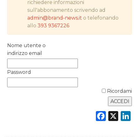
richiedere informazioni
RICERCHE
sull'abbonamento scrivendo ad
admin@brand-news.it
o telefonando
PREVISIONI/SCENARI
allo
393 9367226
NORMATIVE
Nome utente o
TREND
indirizzo email
CASE HISTORY
Password
OPINIONI
Ricordami
Faceb
X
L