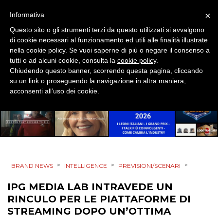
×
Informativa
EVENTI
Questo sito o gli strumenti terzi da questo utilizzati si avvalgono
di cookie necessari al funzionamento ed utili alle finalità illustrate
MOBILE
nella cookie policy. Se vuoi saperne di più o negare il consenso a
tutti o ad alcuni cookie, consulta la
cookie policy
.
PROMOZIONI
Chiudendo questo banner, scorrendo questa pagina, cliccando
su un link o proseguendo la navigazione in altra maniera,
acconsenti all’uso dei cookie.
PRODOTTI
PUNTI VENDITA
CSR
>
>
>
BRAND NEWS
INTELLIGENCE
PREVISIONI/SCENARI
STRATEGIE
IPG MEDIA LAB INTRAVEDE UN
RINCULO PER LE PIATTAFORME DI
STREAMING DOPO UN’OTTIMA