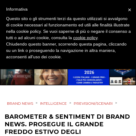
×
Informativa
Questo sito o gli strumenti terzi da questo utilizzati si avvalgono
DATI
di cookie necessari al funzionamento ed utili alle finalità illustrate
nella cookie policy. Se vuoi saperne di più o negare il consenso a
RICERCHE
tutti o ad alcuni cookie, consulta la
cookie policy
.
Chiudendo questo banner, scorrendo questa pagina, cliccando
PREVISIONI/SCENARI
su un link o proseguendo la navigazione in altra maniera,
acconsenti all’uso dei cookie.
NORMATIVE
TREND
CASE HISTORY
>
>
>
BRAND NEWS
INTELLIGENCE
PREVISIONI/SCENARI
OPINIONI
BAROMETER & SENTIMENT DI BRAND
NEWS. PROSEGUE IL GRANDE
FREDDO ESTIVO DEGLI