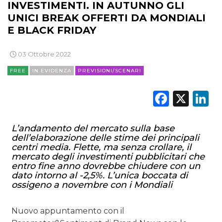
INVESTIMENTI. IN AUTUNNO GLI
UNICI BREAK OFFERTI DA MONDIALI
E BLACK FRIDAY
03 Ottobre 2022
FREE
IN EVIDENZA
PREVISIONI/SCENARI
Faceb
X
L
L’andamento del mercato sulla base
dell’elaborazione delle stime dei principali
centri media. Flette, ma senza crollare, il
mercato degli investimenti pubblicitari che
entro fine anno dovrebbe chiudere con un
dato intorno al -2,5%. L’unica boccata di
ossigeno a novembre con i Mondiali
Nuovo appuntamento con il