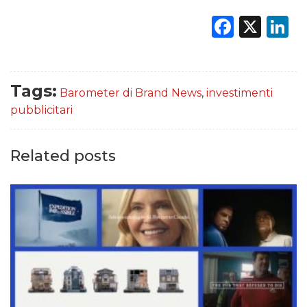
Faceb
X
L
Tags:
Barometer di Brand News
,
investimenti
pubblicitari
Related posts