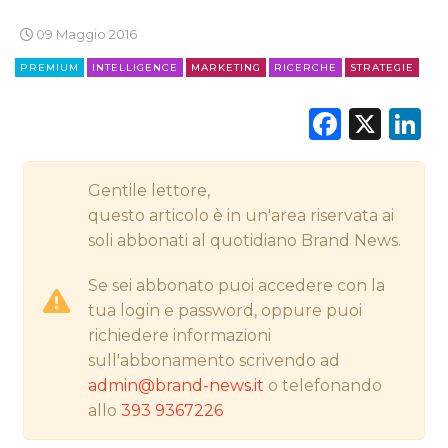
09 Maggio 2016
CINEMA
PREMIUM
INTELLIGENCE
MARKETING
RICERCHE
STRATEGIE
DIGITALE
Faceb
X
L
EDITORIA
ESTERNA
Gentile lettore,
questo articolo è in un'area riservata ai
RADIO / AUDIO
soli abbonati al quotidiano Brand News.
TV
Se sei abbonato puoi accedere con la
tua login e password, oppure puoi
richiedere informazioni
sull'abbonamento scrivendo ad
admin@brand-news.it
o telefonando
allo
393 9367226
DATI