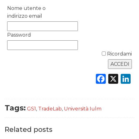
RICERCHE
Nome utente o
indirizzo email
PREVISIONI/SCENARI
Password
NORMATIVE
TREND
Ricordami
CASE HISTORY
Faceb
X
L
OPINIONI
Tags:
GS1
,
TradeLab
,
Università Iulm
Related posts