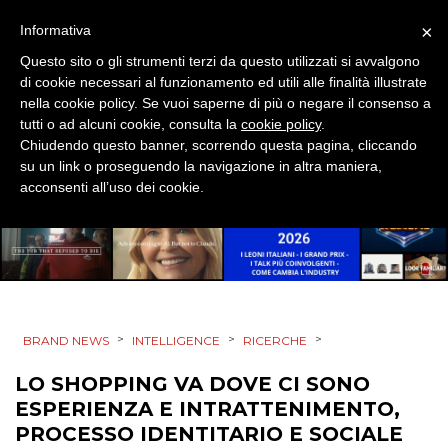
DESIGN
×
Informativa
EVENTI
Questo sito o gli strumenti terzi da questo utilizzati si avvalgono
di cookie necessari al funzionamento ed utili alle finalità illustrate
MOBILE
nella cookie policy. Se vuoi saperne di più o negare il consenso a
tutti o ad alcuni cookie, consulta la
cookie policy
.
Chiudendo questo banner, scorrendo questa pagina, cliccando
PROMOZIONI
su un link o proseguendo la navigazione in altra maniera,
acconsenti all’uso dei cookie.
PRODOTTI
PUNTI VENDITA
>
>
>
CSR
BRAND NEWS
INTELLIGENCE
RICERCHE
LO SHOPPING VA DOVE CI SONO
STRATEGIE
ESPERIENZA E INTRATTENIMENTO,
PROCESSO IDENTITARIO E SOCIALE