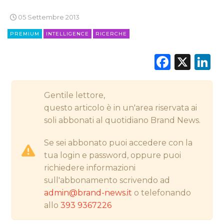
05 Settembre 2013
CINEMA
PREMIUM
INTELLIGENCE
RICERCHE
DIGITALE
Faceb
X
L
EDITORIA
Gentile lettore,
ESTERNA
questo articolo è in un'area riservata ai
RADIO / AUDIO
soli abbonati al quotidiano Brand News.
Se sei abbonato puoi accedere con la
TV
tua login e password, oppure puoi
richiedere informazioni
sull'abbonamento scrivendo ad
admin@brand-news.it
o telefonando
allo
393 9367226
DATI