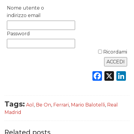
Nome utente o
RICERCHE
indirizzo email
PREVISIONI/SCENARI
Password
NORMATIVE
Ricordami
TREND
CASE HISTORY
Faceb
X
L
OPINIONI
Tags:
Aol
,
Be On
,
Ferrari
,
Mario Balotelli
,
Real
Madrid
Related posts