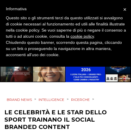
DESIGN
×
Informativa
Questo sito o gli strumenti terzi da questo utilizzati si avvalgono
EVENTI
di cookie necessari al funzionamento ed utili alle finalità illustrate
nella cookie policy. Se vuoi saperne di più o negare il consenso a
MOBILE
tutti o ad alcuni cookie, consulta la
cookie policy
.
Chiudendo questo banner, scorrendo questa pagina, cliccando
PROMOZIONI
su un link o proseguendo la navigazione in altra maniera,
acconsenti all’uso dei cookie.
PRODOTTI
PUNTI VENDITA
>
>
>
BRAND NEWS
INTELLIGENCE
RICERCHE
CSR
LE CELEBRITÀ E LE STAR DELLO
STRATEGIE
SPORT TRAINANO IL SOCIAL
BRANDED CONTENT