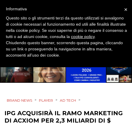
STRATEGIE
×
Informativa
Questo sito o gli strumenti terzi da questo utilizzati si avvalgono
di cookie necessari al funzionamento ed utili alle finalità illustrate
nella cookie policy. Se vuoi saperne di più o negare il consenso a
CINEMA
tutti o ad alcuni cookie, consulta la
cookie policy
.
Chiudendo questo banner, scorrendo questa pagina, cliccando
DIGITALE
su un link o proseguendo la navigazione in altra maniera,
acconsenti all’uso dei cookie.
EDITORIA
ESTERNA
RADIO / AUDIO
>
>
>
BRAND NEWS
PLAYER
AD TECH
TV
IPG ACQUISIRÀ IL RAMO MARKETING
DI ACXIOM PER 2,3 MILIARDI DI $