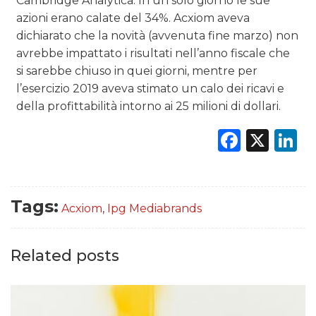
Cambridge Analytica. In un solo giorno le sue
azioni erano calate del 34%. Acxiom aveva
dichiarato che la novità (avvenuta fine marzo) non
avrebbe impattato i risultati nell’anno fiscale che
si sarebbe chiuso in quei giorni, mentre per
l’esercizio 2019 aveva stimato un calo dei ricavi e
della profittabilità intorno ai 25 milioni di dollari.
Faceb
X
L
Tags:
Acxiom
,
Ipg Mediabrands
Related posts