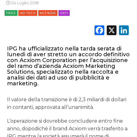
04 Luglio 2018
FREE
AD TECH
AGENZIE
DATI
DATI
Faceb
X
L
RICERCHE
PREVISIONI/SCENARI
IPG ha ufficializzato nella tarda serata di
lunedì di aver stretto un accordo definitivo
NORMATIVE
con Acxiom Corporation per l’acquisizione
del ramo d’azienda Acxiom Marketing
Solutions, specializzato nella raccolta e
TREND
analisi dei dati ad uso di pubblicità e
marketing.
CASE HISTORY
Il valore della transizione è di 2,3 miliardi di dollari
OPINIONI
in contanti, approvata all’unanimità.
L’operazione si dovrebbe concludere entro fine
anno, dopodiché il brand Acxiom verrà trasferito a
IPG mentre la società assumerà il nome di