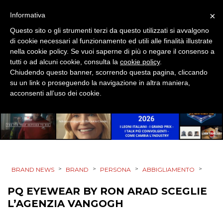
×
Informativa
DESIGN
Questo sito o gli strumenti terzi da questo utilizzati si avvalgono
di cookie necessari al funzionamento ed utili alle finalità illustrate
EVENTI
nella cookie policy. Se vuoi saperne di più o negare il consenso a
tutti o ad alcuni cookie, consulta la
cookie policy
.
MOBILE
Chiudendo questo banner, scorrendo questa pagina, cliccando
su un link o proseguendo la navigazione in altra maniera,
PROMOZIONI
acconsenti all’uso dei cookie.
PRODOTTI
PUNTI VENDITA
>
>
>
>
BRAND NEWS
BRAND
PERSONA
ABBIGLIAMENTO
CSR
PQ EYEWEAR BY RON ARAD SCEGLIE
L’AGENZIA VANGOGH
STRATEGIE