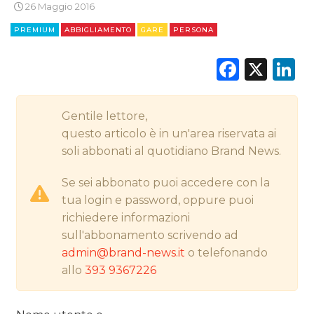
26 Maggio 2016
PREMIUM
ABBIGLIAMENTO
GARE
PERSONA
CINEMA
Faceb
X
L
DIGITALE
Gentile lettore,
EDITORIA
questo articolo è in un'area riservata ai
soli abbonati al quotidiano Brand News.
ESTERNA
Se sei abbonato puoi accedere con la
RADIO / AUDIO
tua login e password, oppure puoi
richiedere informazioni
TV
sull'abbonamento scrivendo ad
admin@brand-news.it
o telefonando
allo
393 9367226