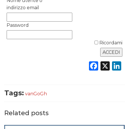
Nome utente o
DATI
indirizzo email
RICERCHE
Password
PREVISIONI/SCENARI
Ricordami
NORMATIVE
TREND
Faceb
X
L
CASE HISTORY
OPINIONI
Tags:
vanGoGh
Related posts