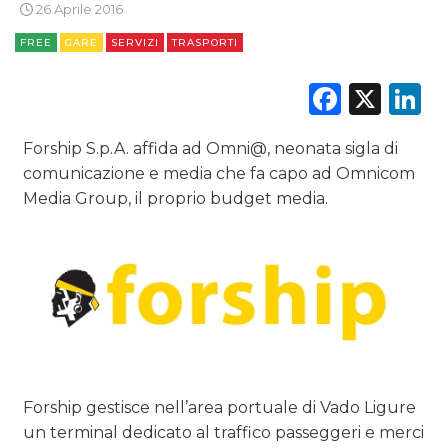
26 Aprile 2016
RADIO / AUDIO
FREE
GARE
SERVIZI
TRASPORTI
TV
Faceb
X
L
Forship S.p.A. affida ad Omni@, neonata sigla di
comunicazione e media che fa capo ad Omnicom
Media Group, il proprio budget media.
DATI
RICERCHE
PREVISIONI/SCENARI
NORMATIVE
TREND
Forship gestisce nell’area portuale di Vado Ligure
un terminal dedicato al traffico passeggeri e merci