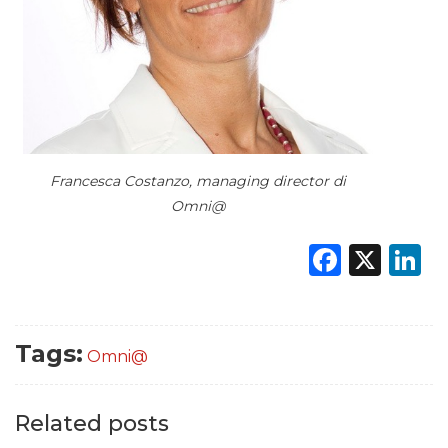
Francesca Costanzo, managing director di
Omni@
Faceb
X
L
Tags:
Omni@
Related posts