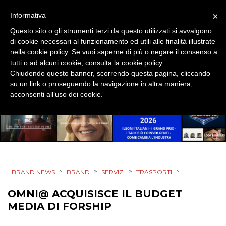
×
Informativa
PRODOTTI
Questo sito o gli strumenti terzi da questo utilizzati si avvalgono
di cookie necessari al funzionamento ed utili alle finalità illustrate
PUNTI VENDITA
nella cookie policy. Se vuoi saperne di più o negare il consenso a
tutti o ad alcuni cookie, consulta la
cookie policy
.
CSR
Chiudendo questo banner, scorrendo questa pagina, cliccando
su un link o proseguendo la navigazione in altra maniera,
STRATEGIE
acconsenti all’uso dei cookie.
CINEMA
DIGITALE
>
>
>
>
BRAND NEWS
BRAND
SERVIZI
TRASPORTI
EDITORIA
OMNI@ ACQUISISCE IL BUDGET
MEDIA DI FORSHIP
ESTERNA