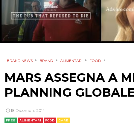
>
>
>
>
BRAND NEWS
BRAND
ALIMENTARI
FOOD
MARS ASSEGNA A M
PLANNING GLOBAL
18 Dicembre 2014
FREE
ALIMENTARI
FOOD
GARE