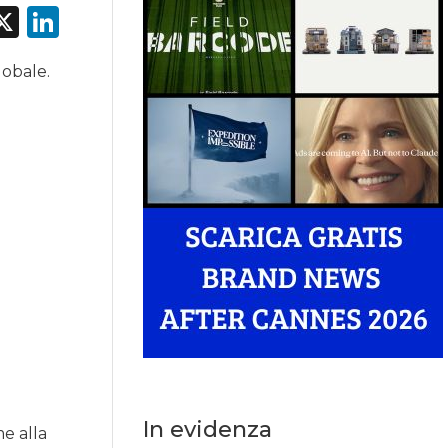
acebook
X
LinkedIn
lobale.
In evidenza
e alla