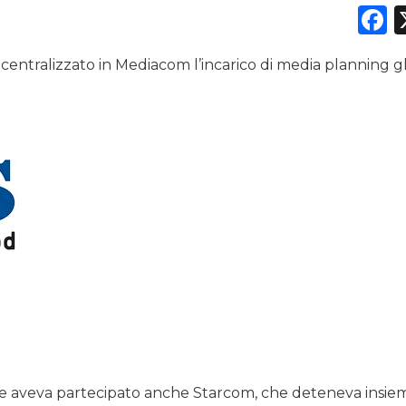
F
centralizzato in Mediacom l’incarico di media planning g
DATI
RICERCHE
PREVISIONI/SCENARI
NORMATIVE
TREND
CASE HISTORY
OPINIONI
le aveva partecipato anche Starcom, che deteneva insiem