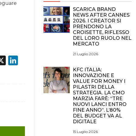
deguare
SCARICA BRAND
NEWS AFTER CANNES
2026. I CREATOR SI
PRENDONO LA
CROISETTE, RIFLESSO
DEL LORO RUOLO NEL
MERCATO
21 Luglio 2026
acebook
X
LinkedIn
KFC ITALIA:
INNOVAZIONE E
VALUE FOR MONEY I
PILASTRI DELLA
STRATEGIA. LA CMO
MARZIA FARÈ: “TRE
NUOVI LANCI ENTRO
FINE ANNO”. L’80%
DEL BUDGET VA AL
DIGITALE
15 Luglio 2026