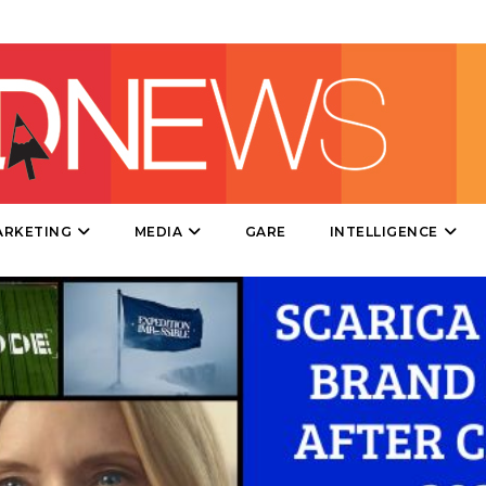
DIRECT
SPONSOR
DESIGN
EVENTI
MOBILE
ARKETING
MEDIA
GARE
INTELLIGENCE
PROMOZIONI
PRODOTTI
PUNTI VENDITA
CSR