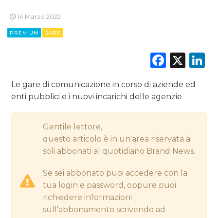
14 Marzo 2022
CINEMA
PREMIUM
GARE
Faceb
X
L
DIGITALE
EDITORIA
Le gare di comunicazione in corso di aziende ed
enti pubblici e i nuovi incarichi delle agenzie
ESTERNA
RADIO / AUDIO
Gentile lettore,
questo articolo è in un'area riservata ai
TV
soli abbonati al quotidiano Brand News.
Se sei abbonato puoi accedere con la
tua login e password, oppure puoi
richiedere informazioni
sull'abbonamento scrivendo ad