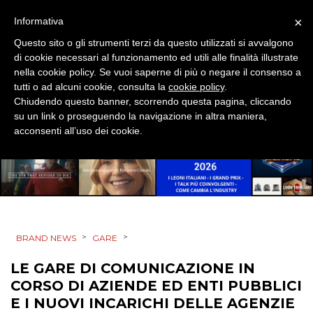
×
Informativa
DESIGN
Questo sito o gli strumenti terzi da questo utilizzati si avvalgono
di cookie necessari al funzionamento ed utili alle finalità illustrate
EVENTI
nella cookie policy. Se vuoi saperne di più o negare il consenso a
tutti o ad alcuni cookie, consulta la
cookie policy
.
MOBILE
Chiudendo questo banner, scorrendo questa pagina, cliccando
su un link o proseguendo la navigazione in altra maniera,
PROMOZIONI
acconsenti all’uso dei cookie.
PRODOTTI
PUNTI VENDITA
>
>
BRAND NEWS
GARE
CSR
LE GARE DI COMUNICAZIONE IN
CORSO DI AZIENDE ED ENTI PUBBLICI
STRATEGIE
E I NUOVI INCARICHI DELLE AGENZIE