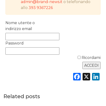
DATI
admin@brand-news.it
o telefonando
allo
393 9367226
RICERCHE
Nome utente o
PREVISIONI/SCENARI
indirizzo email
NORMATIVE
Password
TREND
CASE HISTORY
Ricordami
OPINIONI
Faceb
X
L
Related posts