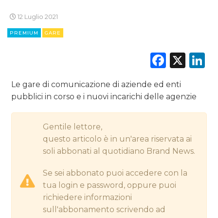
12 Luglio 2021
CINEMA
PREMIUM
GARE
Faceb
X
L
DIGITALE
EDITORIA
Le gare di comunicazione di aziende ed enti
pubblici in corso e i nuovi incarichi delle agenzie
ESTERNA
RADIO / AUDIO
Gentile lettore,
questo articolo è in un'area riservata ai
TV
soli abbonati al quotidiano Brand News.
Se sei abbonato puoi accedere con la
tua login e password, oppure puoi
richiedere informazioni
sull'abbonamento scrivendo ad