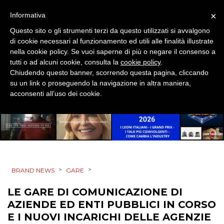
×
Informativa
DESIGN
Questo sito o gli strumenti terzi da questo utilizzati si avvalgono
di cookie necessari al funzionamento ed utili alle finalità illustrate
EVENTI
nella cookie policy. Se vuoi saperne di più o negare il consenso a
tutti o ad alcuni cookie, consulta la
cookie policy
.
MOBILE
Chiudendo questo banner, scorrendo questa pagina, cliccando
su un link o proseguendo la navigazione in altra maniera,
PROMOZIONI
acconsenti all’uso dei cookie.
PRODOTTI
PUNTI VENDITA
>
>
BRAND NEWS
GARE
CSR
LE GARE DI COMUNICAZIONE DI
AZIENDE ED ENTI PUBBLICI IN CORSO
STRATEGIE
E I NUOVI INCARICHI DELLE AGENZIE