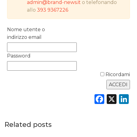
DATI
admin@brand-news.it
o telefonando
allo
393 9367226
RICERCHE
Nome utente o
PREVISIONI/SCENARI
indirizzo email
NORMATIVE
Password
TREND
CASE HISTORY
Ricordami
OPINIONI
Faceb
X
L
Related posts