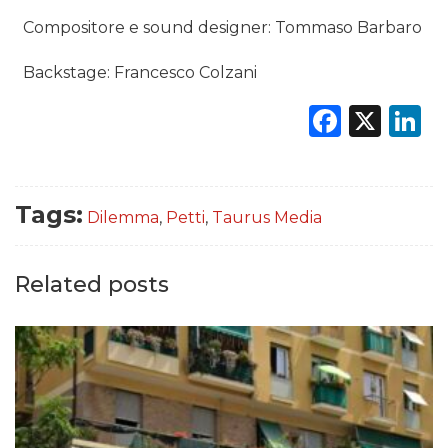
Compositore e sound designer: Tommaso Barbaro
Backstage: Francesco Colzani
Faceb
X
L
Tags:
Dilemma
,
Petti
,
Taurus Media
Related posts