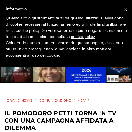
DATI
×
Informativa
RICERCHE
Questo sito o gli strumenti terzi da questo utilizzati si avvalgono
di cookie necessari al funzionamento ed utili alle finalità illustrate
PREVISIONI/SCENARI
nella cookie policy. Se vuoi saperne di più o negare il consenso a
tutti o ad alcuni cookie, consulta la
cookie policy
.
NORMATIVE
Chiudendo questo banner, scorrendo questa pagina, cliccando
su un link o proseguendo la navigazione in altra maniera,
acconsenti all’uso dei cookie.
TREND
CASE HISTORY
OPINIONI
>
>
>
BRAND NEWS
COMUNICAZIONE
ADV
IL POMODORO PETTI TORNA IN TV
CON UNA CAMPAGNA AFFIDATA A
DILEMMA