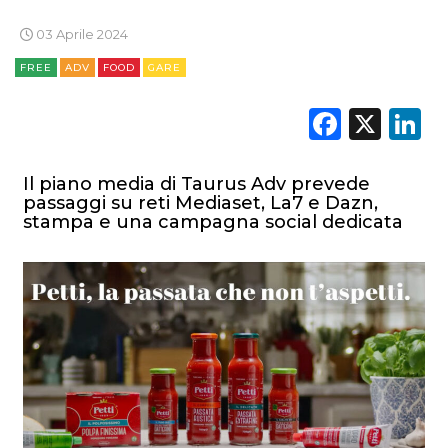
03 Aprile 2024
FREE
ADV
FOOD
GARE
Faceb
X
L
Il piano media di Taurus Adv prevede
passaggi su reti Mediaset, La7 e Dazn,
stampa e una campagna social dedicata