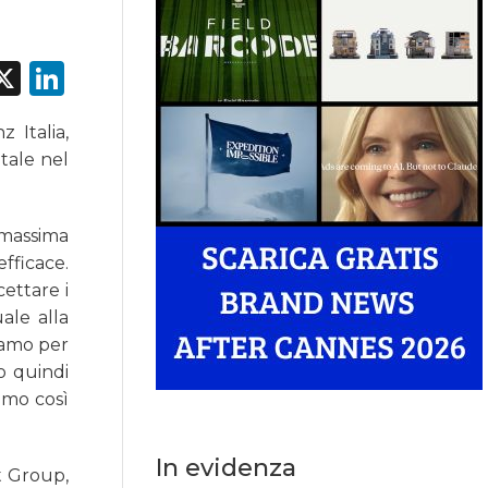
acebook
X
LinkedIn
 Italia,
itale nel
 massima
fficace.
ettare i
ale alla
ziamo per
o quindi
emo così
In evidenza
t Group,