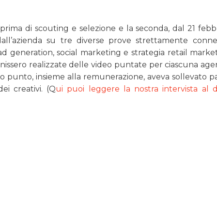
 prima di scouting e selezione e la seconda, dal 21 febbr
dall’azienda su tre diverse prove strettamente conne
ead generation, social marketing e strategia retail marke
enissero realizzate delle video puntate per ciascuna age
mo punto, insieme alla remunerazione, aveva sollevato p
i creativi. (Q
ui puoi leggere la nostra intervista al d