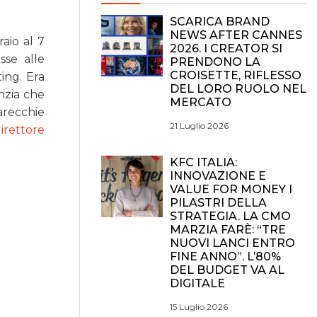
SCARICA BRAND
NEWS AFTER CANNES
aio al 7
2026. I CREATOR SI
sse alle
PRENDONO LA
CROISETTE, RIFLESSO
ting. Era
DEL LORO RUOLO NEL
nzia che
MERCATO
arecchie
21 Luglio 2026
irettore
KFC ITALIA:
INNOVAZIONE E
VALUE FOR MONEY I
PILASTRI DELLA
STRATEGIA. LA CMO
MARZIA FARÈ: “TRE
NUOVI LANCI ENTRO
FINE ANNO”. L’80%
DEL BUDGET VA AL
DIGITALE
15 Luglio 2026