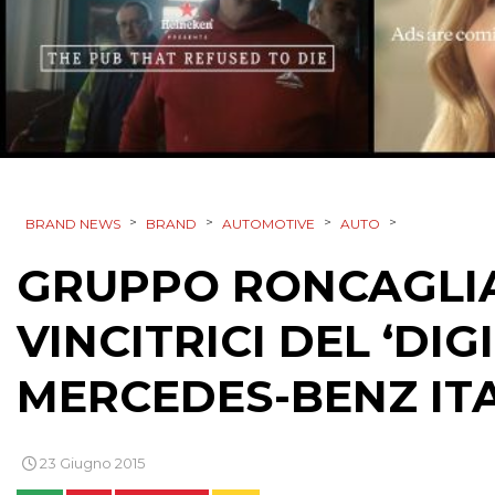
>
>
>
>
BRAND NEWS
BRAND
AUTOMOTIVE
AUTO
GRUPPO RONCAGLIA
VINCITRICI DEL ‘DI
MERCEDES-BENZ IT
23 Giugno 2015