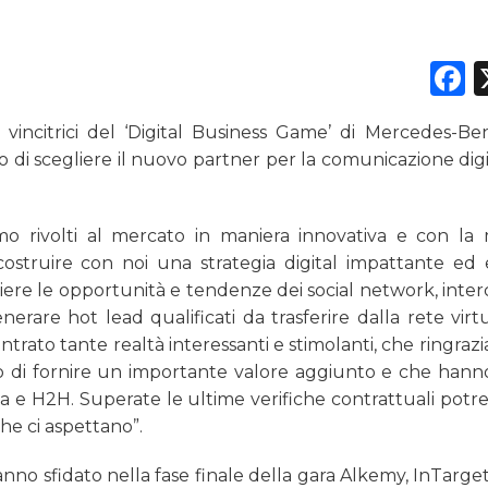
DATI
F
RICERCHE
ncitrici del ‘Digital Business Game’ di Mercedes-Benz
PREVISIONI/SCENARI
so di scegliere il nuovo partner per la comunicazione dig
NORMATIVE
iamo rivolti al mercato in maniera innovativa e con la
TREND
ostruire con noi una strategia digital impattante ed e
ere le opportunità e tendenze dei social network, interc
CASE HISTORY
are hot lead qualificati da trasferire dalla rete virtu
ntrato tante realtà interessanti e stimolanti, che ringra
OPINIONI
o di fornire un importante valore aggiunto e che hann
a e H2H. Superate le ultime verifiche contrattuali potr
che ci aspettano”.
nno sfidato nella fase finale della gara
Alkemy, InTarge