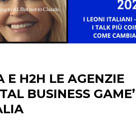
CINEMA
DIGITALE
EDITORIA
ESTERNA
 E H2H LE AGENZIE
RADIO / AUDIO
GITAL BUSINESS GAME’
TV
ALIA