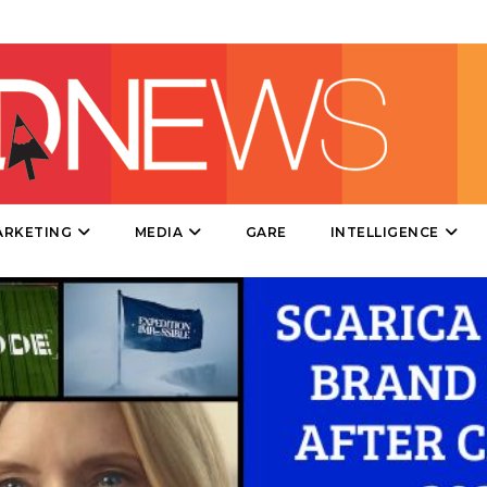
SPONSOR
DESIGN
EVENTI
MOBILE
PROMOZIONI
ARKETING
MEDIA
GARE
INTELLIGENCE
PRODOTTI
PUNTI VENDITA
CSR
STRATEGIE