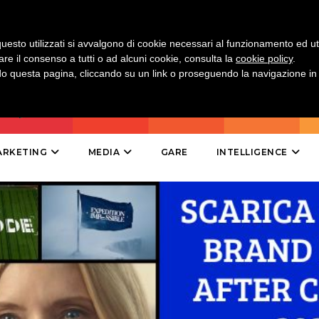
DIRECT
SPONSOR
uesto utilizzati si avvalgono di cookie necessari al funzionamento ed utili 
are il consenso a tutti o ad alcuni cookie, consulta la
cookie policy
.
DESIGN
 questa pagina, cliccando su un link o proseguendo la navigazione in a
EVENTI
MOBILE
ARKETING
MEDIA
GARE
INTELLIGENCE
PROMOZIONI
PRODOTTI
PUNTI VENDITA
CSR