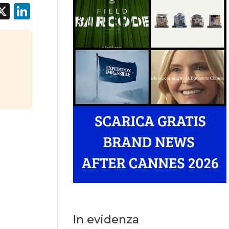
acebook
X
LinkedIn
In evidenza