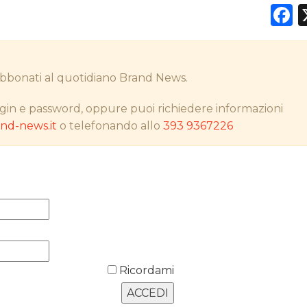
F
DATI
i abbonati al quotidiano Brand News.
RICERCHE
gin e password, oppure puoi richiedere informazioni
d-news.it
o telefonando allo
393 9367226
PREVISIONI/SCENARI
NORMATIVE
TREND
CASE HISTORY
OPINIONI
Ricordami