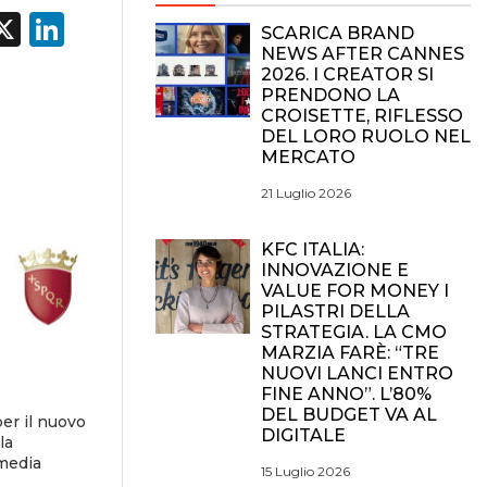
acebook
X
LinkedIn
SCARICA BRAND
NEWS AFTER CANNES
2026. I CREATOR SI
PRENDONO LA
CROISETTE, RIFLESSO
DEL LORO RUOLO NEL
MERCATO
21 Luglio 2026
KFC ITALIA:
INNOVAZIONE E
VALUE FOR MONEY I
PILASTRI DELLA
STRATEGIA. LA CMO
MARZIA FARÈ: “TRE
NUOVI LANCI ENTRO
FINE ANNO”. L’80%
DEL BUDGET VA AL
er il nuovo
DIGITALE
la
 media
15 Luglio 2026