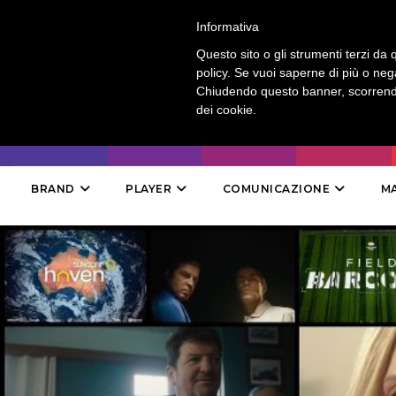
LOGIN
-
CONTATTI
-
ABBONAMENTI
Informativa
Questo sito o gli strumenti terzi da q
policy. Se vuoi saperne di più o neg
Chiudendo questo banner, scorrendo
dei cookie.
BRAND
PLAYER
COMUNICAZIONE
M