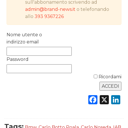
sull'abbonamento scrivendo ad
PREVISIONI/SCENARI
admin@brand-news.it
o telefonando
allo
393 9367226
NORMATIVE
TREND
Nome utente o
indirizzo email
CASE HISTORY
OPINIONI
Password
Ricordami
Faceb
X
L
Tags:
Bmw
,
Carlo Botto Poala
,
Carlo Noseda
,
IAB