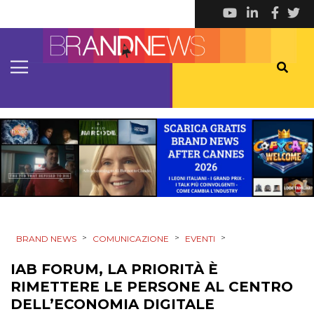
EVENTI
MOBILE
PROMOZIONI
PRODOTTI
PUNTI VENDITA
CSR
STRATEGIE
>
>
>
BRAND NEWS
COMUNICAZIONE
EVENTI
IAB FORUM, LA PRIORITÀ È
RIMETTERE LE PERSONE AL CENTRO
DELL’ECONOMIA DIGITALE
CINEMA