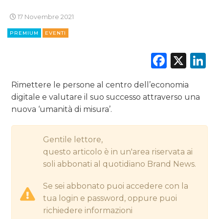
17 Novembre 2021
DIGITALE
PREMIUM
EVENTI
EDITORIA
Faceb
X
L
ESTERNA
Rimettere le persone al centro dell’economia
RADIO / AUDIO
digitale e valutare il suo successo attraverso una
nuova ‘umanità di misura’.
TV
Gentile lettore,
questo articolo è in un'area riservata ai
soli abbonati al quotidiano Brand News.
DATI
Se sei abbonato puoi accedere con la
tua login e password, oppure puoi
RICERCHE
richiedere informazioni