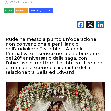
30 Ottobre 2025
FREE
EVENTI
RADIO / AUDIO
Faceb
X
L
Rude ha messo a punto un’operazione
non convenzionale per il lancio
dell’audiolibro Twilight su Audible.
L’iniziativa si inserisce nella celebrazione
del 20° anniversario della saga, con
l’obiettivo di mettere il pubblico al centro
di una delle scene più iconiche della
relazione tra Bella ed Edward