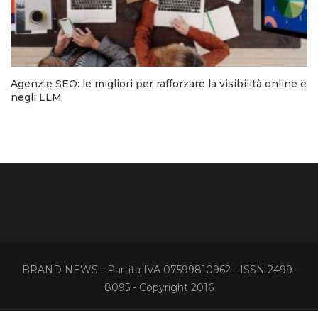
Agenzie SEO: le migliori per rafforzare la visibilità online e
negli LLM
BRAND NEWS - Partita IVA 07599810962 - ISSN 2499-
8095 - Copyright 2016