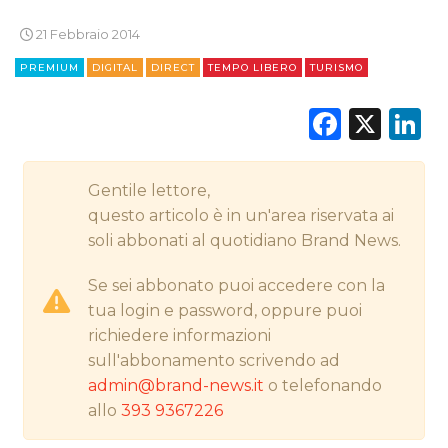
21 Febbraio 2014
PREMIUM
DIGITAL
DIRECT
TEMPO LIBERO
TURISMO
CINEMA
Faceb
X
L
DIGITALE
EDITORIA
Gentile lettore,
questo articolo è in un'area riservata ai
ESTERNA
soli abbonati al quotidiano Brand News.
RADIO / AUDIO
Se sei abbonato puoi accedere con la
tua login e password, oppure puoi
TV
richiedere informazioni
sull'abbonamento scrivendo ad
admin@brand-news.it
o telefonando
allo
393 9367226