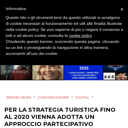
SPONSOR
×
Informativa
DESIGN
Questo sito o gli strumenti terzi da questo utilizzati si avvalgono
di cookie necessari al funzionamento ed utili alle finalità illustrate
nella cookie policy. Se vuoi saperne di più o negare il consenso a
EVENTI
tutti o ad alcuni cookie, consulta la
cookie policy
.
Chiudendo questo banner, scorrendo questa pagina, cliccando
MOBILE
su un link o proseguendo la navigazione in altra maniera,
acconsenti all’uso dei cookie.
PROMOZIONI
PRODOTTI
>
>
>
BRAND NEWS
COMUNICAZIONE
DIGITAL
PUNTI VENDITA
PER LA STRATEGIA TURISTICA FINO
CSR
AL 2020 VIENNA ADOTTA UN
APPROCCIO PARTECIPATIVO
STRATEGIE