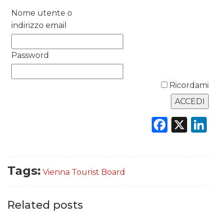
Nome utente o
DATI
indirizzo email
RICERCHE
Password
PREVISIONI/SCENARI
NORMATIVE
Ricordami
TREND
Faceb
X
L
CASE HISTORY
OPINIONI
Tags:
Vienna Tourist Board
Related posts