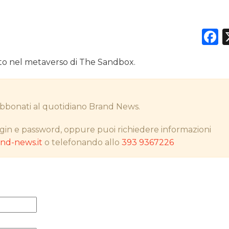
F
DATI
nto nel metaverso di The Sandbox.
RICERCHE
PREVISIONI/SCENARI
i abbonati al quotidiano Brand News.
NORMATIVE
gin e password, oppure puoi richiedere informazioni
d-news.it
o telefonando allo
393 9367226
TREND
CASE HISTORY
OPINIONI