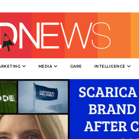
DIRECT
SPONSOR
DESIGN
EVENTI
MOBILE
ARKETING
MEDIA
GARE
INTELLIGENCE
PROMOZIONI
PRODOTTI
PUNTI VENDITA
CSR