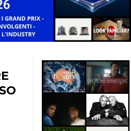
RE
RSO