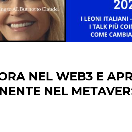
STRATEGIE
CINEMA
DIGITALE
EDITORIA
ORA NEL WEB3 E AP
ESTERNA
NENTE NEL METAVE
RADIO / AUDIO
TV