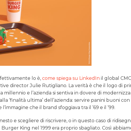
fettivamente lo è,
come spiega su LinkedIn
il global CM
e director Julie Rutigliano. La verità è che il logo di pr
 da millennio e l’azienda si sentiva in dovere di modernizzar
alla ‘finalità ultima’ dell’azienda: servire panini buoni con
’immagine che il brand sfoggiava tra il ’69 e il ’99.
sto e scegliere di riscrivere, o in questo caso di ridiseg
i Burger King nel 1999 era proprio sbagliato. Così abbiam