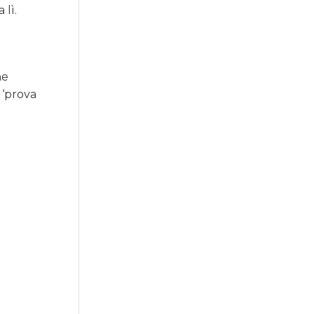
lì.
he
 ‘prova