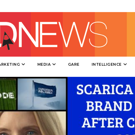
DATI
RICERCHE
PREVISIONI/SCENARI
ARKETING
MEDIA
GARE
INTELLIGENCE
NORMATIVE
TREND
CASE HISTORY
OPINIONI