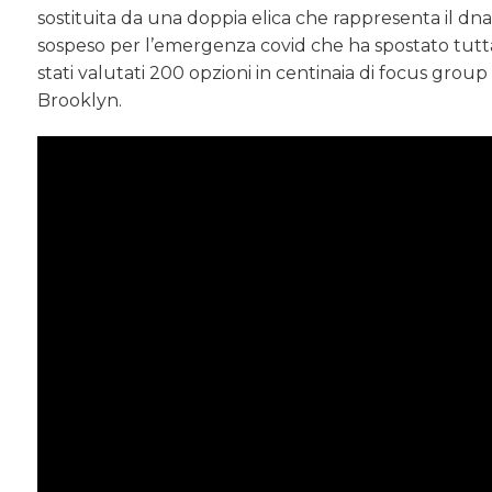
sostituita da una doppia elica che rappresenta il dna d
sospeso per l’emergenza covid che ha spostato tutta 
stati valutati 200 opzioni in centinaia di focus group 
Brooklyn.