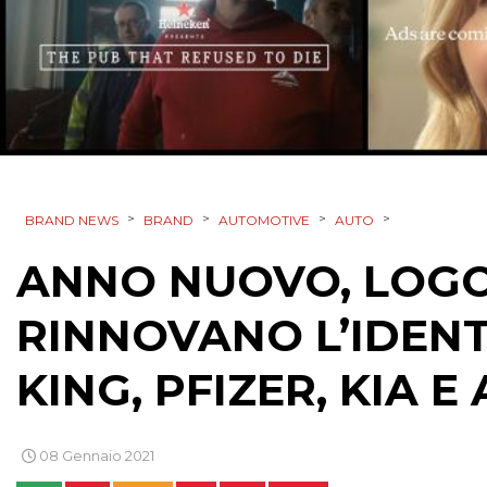
>
>
>
>
BRAND NEWS
BRAND
AUTOMOTIVE
AUTO
ANNO NUOVO, LOGO 
RINNOVANO L’IDENT
KING, PFIZER, KIA E
08 Gennaio 2021