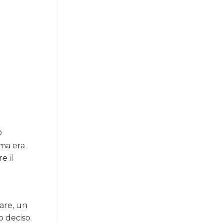
O
ima era
e il
nare, un
o deciso