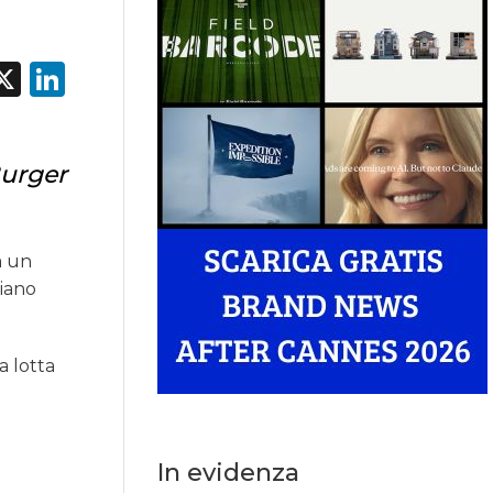
acebook
X
LinkedIn
Burger
à un
biano
a lotta
In evidenza