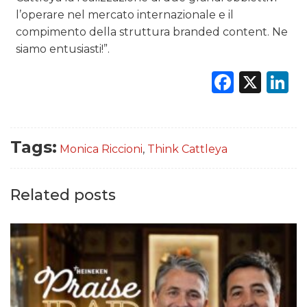
l’operare nel mercato internazionale e il
compimento della struttura branded content. Ne
siamo entusiasti!”.
Faceb
X
L
Tags:
Monica Riccioni
,
Think Cattleya
Related posts