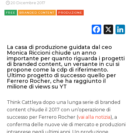
20 Dicembre 2017
FREE
BRANDED CONTENT
PRODUZIONE
Faceb
X
L
La casa di produzione guidata dal ceo
Monica Riccioni chiude un anno
importante per quanto riguarda i progetti
di branded content, un versante in cui si
propone come la cdp di riferimento.
Ultimo progetto di successo quello per
Ferrero Rocher, che ha raggiunto il
milione di views su YT
Think Cattleya dopo una lunga serie di branded
content chiude il 2017 con un’operazione di
successo per Ferrero Rocher (
vai alla notizia
), a
conferma delle nuove vie di mercato e produzioni
intraprese negli ultimi anni. Un produzione