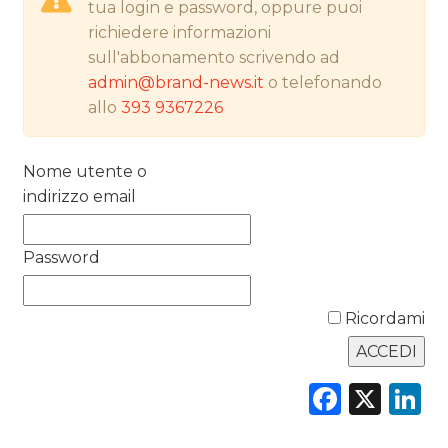
tua login e password, oppure puoi
PREVISIONI/SCENARI
richiedere informazioni
NORMATIVE
sull'abbonamento scrivendo ad
admin@brand-news.it
o telefonando
TREND
allo
393 9367226
CASE HISTORY
Nome utente o
indirizzo email
OPINIONI
Password
Ricordami
Faceb
X
L