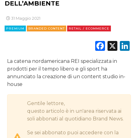
DELL’AMBIENTE
DIGITALE
31 Maggio 2021
EDITORIA
PREMIUM
BRANDED CONTENT
RETAIL / ECOMMERCE
ESTERNA
Faceb
X
L
RADIO / AUDIO
La catena nordamericana REI specializzata in
TV
prodotti per il tempo libero e gli sport ha
annunciato la creazione di un content studio in-
house
Gentile lettore,
questo articolo è in un'area riservata ai
DATI
soli abbonati al quotidiano Brand News.
RICERCHE
Se sei abbonato puoi accedere con la