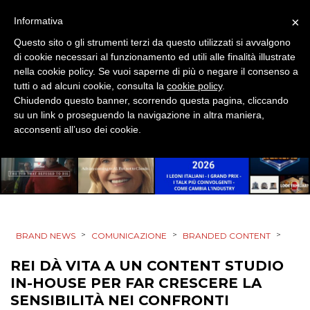
×
Informativa
MOBILE
Questo sito o gli strumenti terzi da questo utilizzati si avvalgono
di cookie necessari al funzionamento ed utili alle finalità illustrate
PROMOZIONI
nella cookie policy. Se vuoi saperne di più o negare il consenso a
tutti o ad alcuni cookie, consulta la
cookie policy
.
Chiudendo questo banner, scorrendo questa pagina, cliccando
su un link o proseguendo la navigazione in altra maniera,
PRODOTTI
acconsenti all’uso dei cookie.
PUNTI VENDITA
CSR
STRATEGIE
>
>
>
BRAND NEWS
COMUNICAZIONE
BRANDED CONTENT
REI DÀ VITA A UN CONTENT STUDIO
IN-HOUSE PER FAR CRESCERE LA
CINEMA
SENSIBILITÀ NEI CONFRONTI