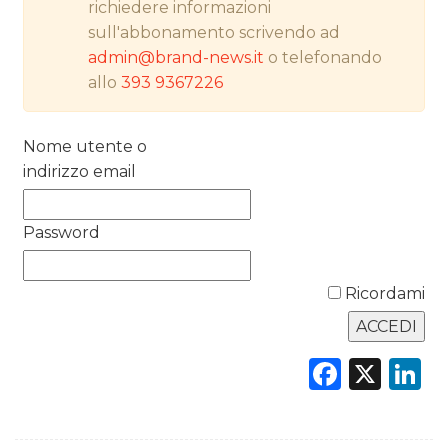
richiedere informazioni
RICERCHE
sull'abbonamento scrivendo ad
admin@brand-news.it
o telefonando
PREVISIONI/SCENARI
allo
393 9367226
NORMATIVE
Nome utente o
TREND
indirizzo email
CASE HISTORY
Password
OPINIONI
Ricordami
Faceb
X
L