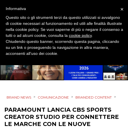
×
Informativa
EVENTI
Questo sito o gli strumenti terzi da questo utilizzati si avvalgono
di cookie necessari al funzionamento ed utili alle finalità illustrate
MOBILE
nella cookie policy. Se vuoi saperne di più o negare il consenso a
tutti o ad alcuni cookie, consulta la
cookie policy
.
PROMOZIONI
Chiudendo questo banner, scorrendo questa pagina, cliccando
su un link o proseguendo la navigazione in altra maniera,
acconsenti all’uso dei cookie.
PRODOTTI
PUNTI VENDITA
CSR
>
>
>
BRAND NEWS
COMUNICAZIONE
BRANDED CONTENT
STRATEGIE
PARAMOUNT LANCIA CBS SPORTS
CREATOR STUDIO PER CONNETTERE
LE MARCHE CON LE NUOVE