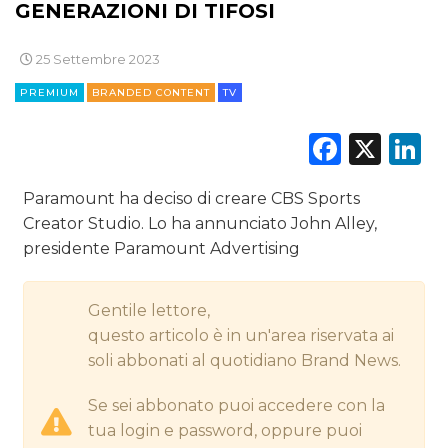
GENERAZIONI DI TIFOSI
CINEMA
25 Settembre 2023
DIGITALE
PREMIUM
BRANDED CONTENT
TV
EDITORIA
Faceb
X
L
ESTERNA
Paramount ha deciso di creare CBS Sports
RADIO / AUDIO
Creator Studio. Lo ha annunciato John Alley,
presidente Paramount Advertising
TV
Gentile lettore,
questo articolo è in un'area riservata ai
soli abbonati al quotidiano Brand News.
Se sei abbonato puoi accedere con la
DATI
tua login e password, oppure puoi