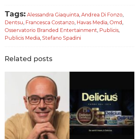
Tags:
Alessandra Giaquinta
,
Andrea Di Fonzo
,
Dentsu
,
Francesca Costanzo
,
Havas Media
,
Omd
,
Osservatorio Branded Entertainment
,
Publicis
,
Publicis Media
,
Stefano Spadini
Related posts