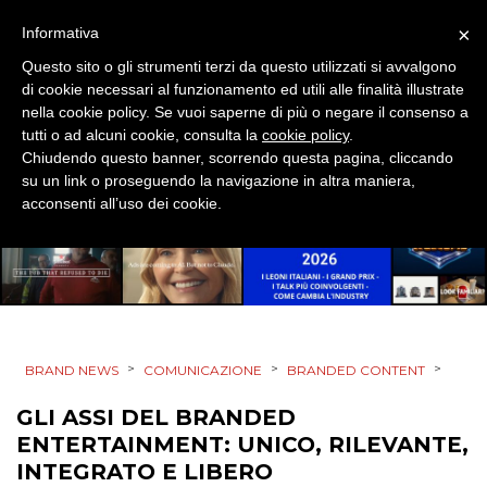
MOBILE
×
Informativa
Questo sito o gli strumenti terzi da questo utilizzati si avvalgono
PROMOZIONI
di cookie necessari al funzionamento ed utili alle finalità illustrate
nella cookie policy. Se vuoi saperne di più o negare il consenso a
tutti o ad alcuni cookie, consulta la
cookie policy
.
Chiudendo questo banner, scorrendo questa pagina, cliccando
PRODOTTI
su un link o proseguendo la navigazione in altra maniera,
acconsenti all’uso dei cookie.
PUNTI VENDITA
CSR
STRATEGIE
>
>
>
BRAND NEWS
COMUNICAZIONE
BRANDED CONTENT
GLI ASSI DEL BRANDED
CINEMA
ENTERTAINMENT: UNICO, RILEVANTE,
INTEGRATO E LIBERO