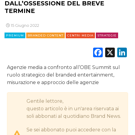
DIGITALE
DALL’OSSESSIONE DEL BREVE
TERMINE
EDITORIA
15 Giugno 2022
ESTERNA
PREMIUM
BRANDED CONTENT
CENTRI MEDIA
STRATEGIE
RADIO / AUDIO
Faceb
X
L
TV
Agenzie media a confronto all’OBE Summit sul
ruolo strategico del branded entertainment,
misurazione e approccio delle agenzie
Gentile lettore,
DATI
questo articolo è in un'area riservata ai
soli abbonati al quotidiano Brand News.
RICERCHE
Se sei abbonato puoi accedere con la
PREVISIONI/SCENARI