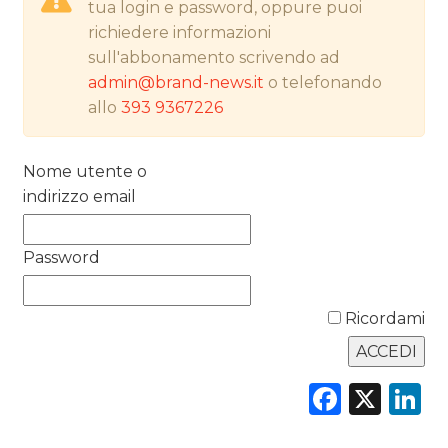
tua login e password, oppure puoi
richiedere informazioni
NORMATIVE
sull'abbonamento scrivendo ad
TREND
admin@brand-news.it
o telefonando
allo
393 9367226
CASE HISTORY
Nome utente o
OPINIONI
indirizzo email
Password
Ricordami
Faceb
X
L