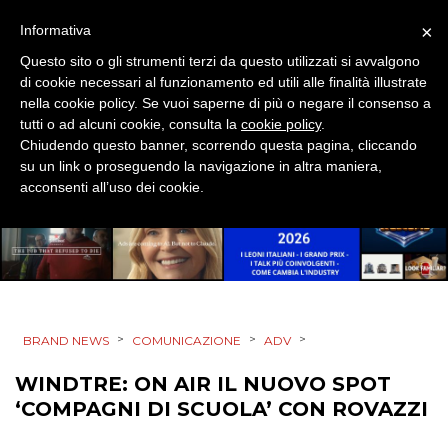
DESIGN
×
Informativa
EVENTI
Questo sito o gli strumenti terzi da questo utilizzati si avvalgono
di cookie necessari al funzionamento ed utili alle finalità illustrate
MOBILE
nella cookie policy. Se vuoi saperne di più o negare il consenso a
tutti o ad alcuni cookie, consulta la
cookie policy
.
Chiudendo questo banner, scorrendo questa pagina, cliccando
PROMOZIONI
su un link o proseguendo la navigazione in altra maniera,
acconsenti all’uso dei cookie.
PRODOTTI
PUNTI VENDITA
>
>
>
CSR
BRAND NEWS
COMUNICAZIONE
ADV
WINDTRE: ON AIR IL NUOVO SPOT
STRATEGIE
‘COMPAGNI DI SCUOLA’ CON ROVAZZI