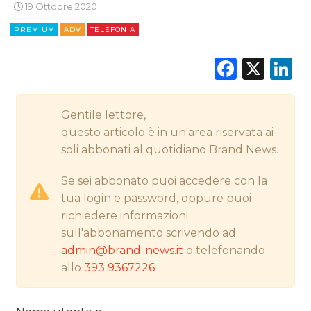
19 Ottobre 2020
CINEMA
PREMIUM
ADV
TELEFONIA
DIGITALE
Faceb
X
L
EDITORIA
Gentile lettore,
ESTERNA
questo articolo è in un'area riservata ai
soli abbonati al quotidiano Brand News.
RADIO / AUDIO
Se sei abbonato puoi accedere con la
TV
tua login e password, oppure puoi
richiedere informazioni
sull'abbonamento scrivendo ad
admin@brand-news.it
o telefonando
allo
393 9367226
DATI