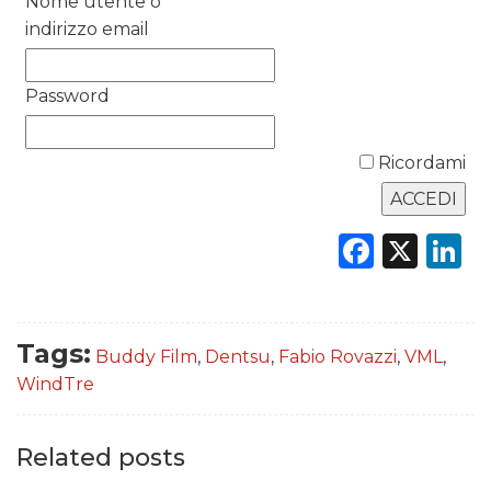
Nome utente o
RICERCHE
indirizzo email
PREVISIONI/SCENARI
Password
NORMATIVE
Ricordami
TREND
CASE HISTORY
Faceb
X
L
OPINIONI
Tags:
Buddy Film
,
Dentsu
,
Fabio Rovazzi
,
VML
,
WindTre
Related posts