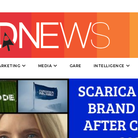
DIRECT
SPONSOR
DESIGN
EVENTI
MOBILE
ARKETING
MEDIA
GARE
INTELLIGENCE
PROMOZIONI
PRODOTTI
PUNTI VENDITA
CSR