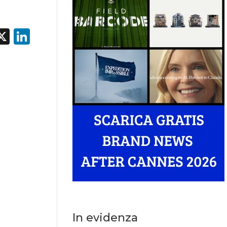
acebook
X
LinkedIn
In evidenza