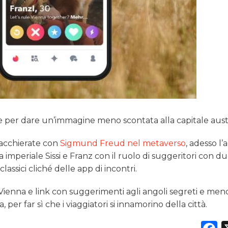
e per dare un’immagine meno scontata alla capitale aust
iacchierate con
Sigmund Freud nel metaverso
, adesso l’
periale Sissi e Franz con il ruolo di suggeritori con due
classici cliché delle app di incontri.
i Vienna e link con suggerimenti agli angoli segreti e men
, per far sì che i viaggiatori si innamorino della città.