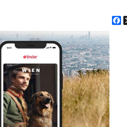
F
DATI
RICERCHE
PREVISIONI/SCENARI
NORMATIVE
TREND
CASE HISTORY
OPINIONI