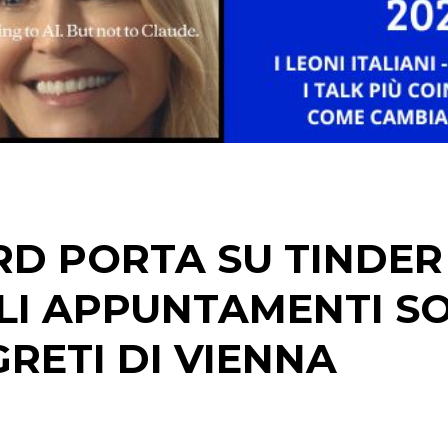
STRATEGIE
CINEMA
DIGITALE
EDITORIA
RD PORTA SU TINDER
ESTERNA
 GLI APPUNTAMENTI S
RADIO / AUDIO
GRETI DI VIENNA
TV