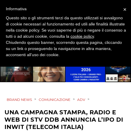
×
Informativa
CSR
Questo sito o gli strumenti terzi da questo utilizzati si avvalgono
di cookie necessari al funzionamento ed utili alle finalità illustrate
STRATEGIE
nella cookie policy. Se vuoi saperne di più o negare il consenso a
tutti o ad alcuni cookie, consulta la
cookie policy
.
Chiudendo questo banner, scorrendo questa pagina, cliccando
su un link o proseguendo la navigazione in altra maniera,
CINEMA
acconsenti all’uso dei cookie.
DIGITALE
EDITORIA
ESTERNA
>
>
>
BRAND NEWS
COMUNICAZIONE
ADV
RADIO / AUDIO
UNA CAMPAGNA STAMPA, RADIO E
WEB DI STV DDB ANNUNCIA L’IPO DI
TV
INWIT (TELECOM ITALIA)