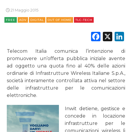
21 Maggio 2015
FREE
ADV
DIGITAL
OUT OF HOME
TLC-TECH
Faceb
X
L
DATI
RICERCHE
Telecom Italia comunica l’intenzione di
promuovere un’offerta pubblica iniziale avente
PREVISIONI/SCENARI
ad oggetto una quota fino al 40% delle azioni
ordinarie di Infrastrutture Wireless Italiane S.p.A.,
NORMATIVE
società interamente controllata attiva nel settore
delle infrastrutture per le comunicazioni
TREND
elettroniche.
CASE HISTORY
Inwit detiene, gestisce e
concede in locazione
OPINIONI
infrastrutture per le
comunicazioni wireless (i