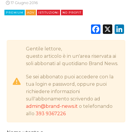
17 Giugno 2016
STRATEGIE
PREMIUM
ADV
ISTITUZIONI
NO PROFIT
Faceb
X
L
CINEMA
Gentile lettore,
DIGITALE
questo articolo è in un'area riservata ai
soli abbonati al quotidiano Brand News.
EDITORIA
Se sei abbonato puoi accedere con la
ESTERNA
tua login e password, oppure puoi
richiedere informazioni
RADIO / AUDIO
sull'abbonamento scrivendo ad
admin@brand-news.it
o telefonando
TV
allo
393 9367226