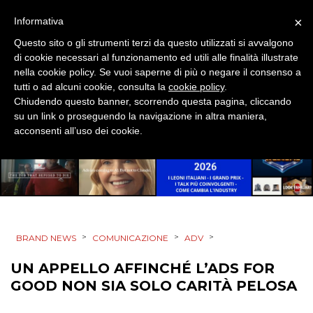
DIRECT
×
Informativa
SPONSOR
Questo sito o gli strumenti terzi da questo utilizzati si avvalgono
di cookie necessari al funzionamento ed utili alle finalità illustrate
nella cookie policy. Se vuoi saperne di più o negare il consenso a
DESIGN
tutti o ad alcuni cookie, consulta la
cookie policy
.
Chiudendo questo banner, scorrendo questa pagina, cliccando
EVENTI
su un link o proseguendo la navigazione in altra maniera,
acconsenti all’uso dei cookie.
MOBILE
PROMOZIONI
>
>
>
BRAND NEWS
COMUNICAZIONE
ADV
PRODOTTI
UN APPELLO AFFINCHÉ L’ADS FOR
PUNTI VENDITA
GOOD NON SIA SOLO CARITÀ PELOSA
CSR