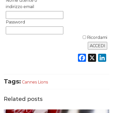
Nome utente o
indirizzo email
DATI
Password
RICERCHE
Ricordami
PREVISIONI/SCENARI
NORMATIVE
Faceb
X
L
TREND
CASE HISTORY
Tags:
Cannes Lions
OPINIONI
Related posts