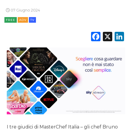
07 Giugno 2024
FREE
ADV
TV
Faceb
X
L
I tre giudici di MasterChef Italia – gli chef Bruno