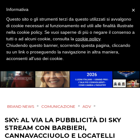
PREVISIONI/SCENARI
×
Informativa
Questo sito o gli strumenti terzi da questo utilizzati si avvalgono
NORMATIVE
di cookie necessari al funzionamento ed utili alle finalità illustrate
nella cookie policy. Se vuoi saperne di più o negare il consenso a
TREND
tutti o ad alcuni cookie, consulta la
cookie policy
.
Chiudendo questo banner, scorrendo questa pagina, cliccando
su un link o proseguendo la navigazione in altra maniera,
CASE HISTORY
acconsenti all’uso dei cookie.
OPINIONI
>
>
>
BRAND NEWS
COMUNICAZIONE
ADV
SKY: AL VIA LA PUBBLICITÀ DI SKY
STREAM CON BARBIERI,
CANNAVACCIUOLO E LOCATELLI