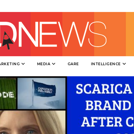
PROMOZIONI
PRODOTTI
PUNTI VENDITA
ARKETING
MEDIA
GARE
INTELLIGENCE
CSR
STRATEGIE
CINEMA
DIGITALE