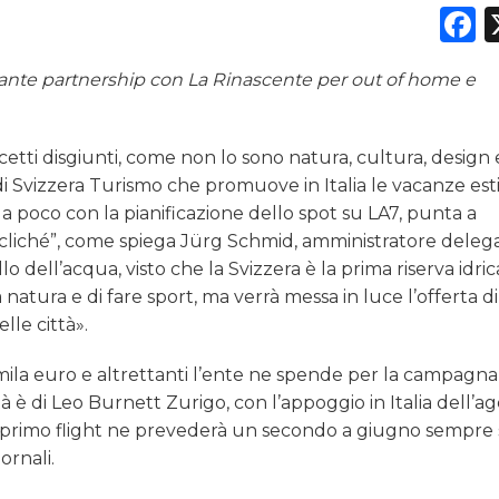
F
NORMATIVE
TREND
rtante partnership con La Rinascente per out of home e
CASE HISTORY
tti disgiunti, come non lo sono natura, cultura, design 
OPINIONI
i Svizzera Turismo che promuove in Italia le vacanze esti
da poco con la pianificazione dello spot su LA7, punta a
iti cliché”, come spiega Jürg Schmid, amministratore deleg
 dell’acqua, visto che la Svizzera è la prima riserva idric
 natura e di fare sport, ma verrà messa in luce l’offerta di
lle città».
mila euro e altrettanti l’ente ne spende per la campagna
ità è di Leo Burnett Zurigo, con l’appoggio in Italia dell’a
il primo flight ne prevederà un secondo a giugno sempre 
ornali.