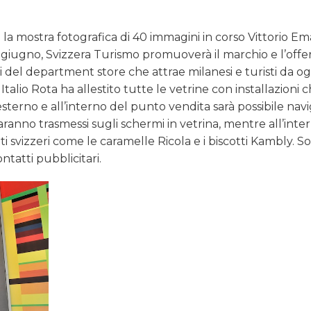
 la mostra fotografica di 40 immagini in corso Vittorio E
8 giugno, Svizzera Turismo promuoverà il marchio e l’offe
i del department store che attrae milanesi e turisti da o
Italio Rota ha allestito tutte le vetrine con installazioni 
esterno e all’interno del punto vendita sarà possibile nav
 saranno trasmessi sugli schermi in vetrina, mentre all’inte
tti svizzeri come le caramelle Ricola e i biscotti Kambly. S
ntatti pubblicitari.