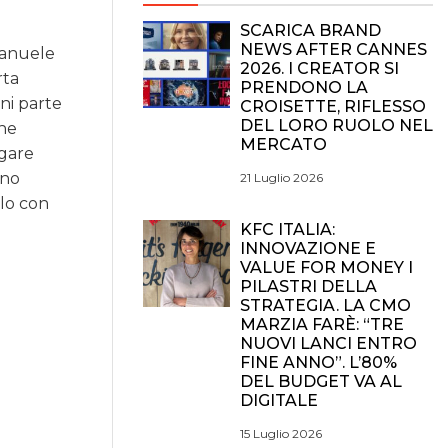
SCARICA BRAND
NEWS AFTER CANNES
manuele
2026. I CREATOR SI
rta
PRENDONO LA
gni parte
CROISETTE, RIFLESSO
DEL LORO RUOLO NEL
che
MERCATO
igare
rno
21 Luglio 2026
olo con
KFC ITALIA:
INNOVAZIONE E
VALUE FOR MONEY I
PILASTRI DELLA
STRATEGIA. LA CMO
MARZIA FARÈ: “TRE
NUOVI LANCI ENTRO
FINE ANNO”. L’80%
DEL BUDGET VA AL
DIGITALE
15 Luglio 2026