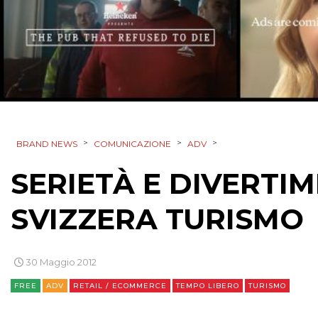
>
>
>
BRAND NEWS
COMUNICAZIONE
ADV
SERIETÀ E DIVERTIM
SVIZZERA TURISMO
30 Maggio 2012
FREE
ADV
RETAIL / ECOMMERCE
TEMPO LIBERO
TURISMO