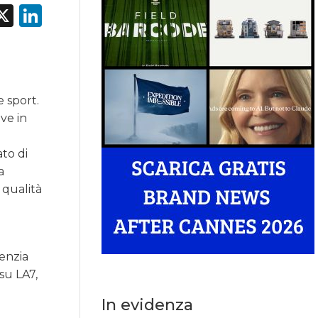
acebook
X
LinkedIn
e sport.
ve in
ato di
a
 qualità
genzia
su LA7,
In evidenza