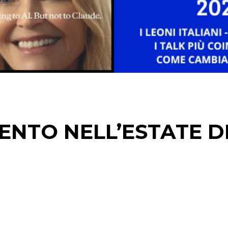
EDITORIA
ESTERNA
RADIO / AUDIO
TV
ENTO NELL’ESTATE D
DATI
RICERCHE
PREVISIONI/SCENARI