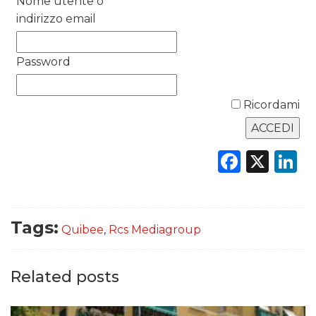
Nome utente o
RICERCHE
indirizzo email
PREVISIONI/SCENARI
Password
NORMATIVE
Ricordami
TREND
CASE HISTORY
Faceb
X
L
OPINIONI
Tags:
Quibee
,
Rcs Mediagroup
Related posts