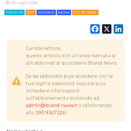
06 Luglio 2016
CINEMA
PREMIUM
ADV
EDITORIA
MEDIA
OUT OF HOME
DIGITALE
Faceb
X
L
EDITORIA
Gentile lettore,
ESTERNA
questo articolo è in un'area riservata ai
soli abbonati al quotidiano Brand News.
RADIO / AUDIO
Se sei abbonato puoi accedere con la
TV
tua login e password, oppure puoi
richiedere informazioni
sull'abbonamento scrivendo ad
admin@brand-news.it
o telefonando
allo
393 9367226
DATI