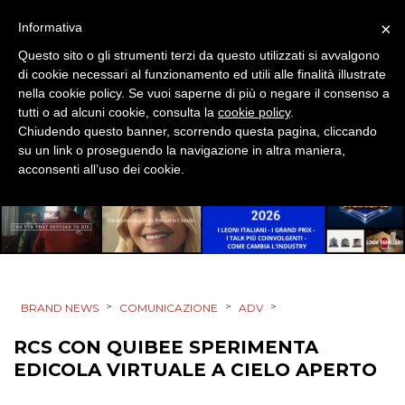
DESIGN
×
Informativa
EVENTI
Questo sito o gli strumenti terzi da questo utilizzati si avvalgono
di cookie necessari al funzionamento ed utili alle finalità illustrate
MOBILE
nella cookie policy. Se vuoi saperne di più o negare il consenso a
tutti o ad alcuni cookie, consulta la
cookie policy
.
Chiudendo questo banner, scorrendo questa pagina, cliccando
PROMOZIONI
su un link o proseguendo la navigazione in altra maniera,
acconsenti all’uso dei cookie.
PRODOTTI
PUNTI VENDITA
>
>
>
CSR
BRAND NEWS
COMUNICAZIONE
ADV
RCS CON QUIBEE SPERIMENTA
STRATEGIE
EDICOLA VIRTUALE A CIELO APERTO