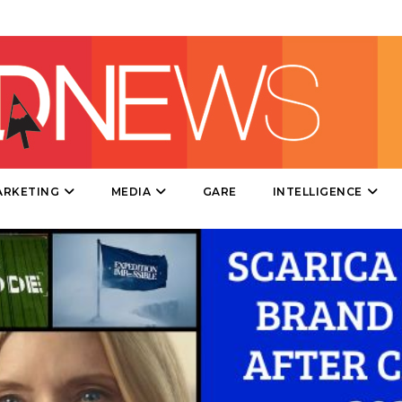
DIRECT
SPONSOR
DESIGN
EVENTI
MOBILE
ARKETING
MEDIA
GARE
INTELLIGENCE
PROMOZIONI
PRODOTTI
PUNTI VENDITA
CSR