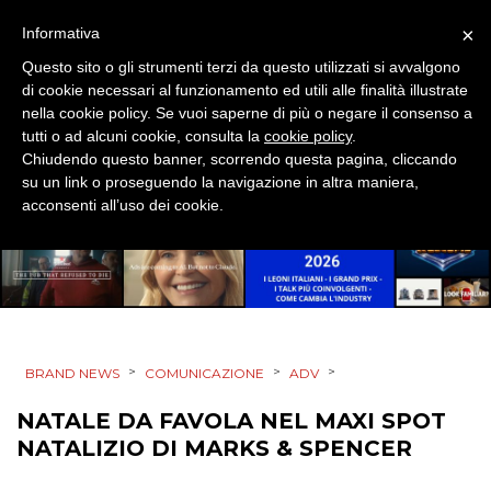
SPONSOR
×
Informativa
Questo sito o gli strumenti terzi da questo utilizzati si avvalgono
DESIGN
di cookie necessari al funzionamento ed utili alle finalità illustrate
nella cookie policy. Se vuoi saperne di più o negare il consenso a
EVENTI
tutti o ad alcuni cookie, consulta la
cookie policy
.
Chiudendo questo banner, scorrendo questa pagina, cliccando
MOBILE
su un link o proseguendo la navigazione in altra maniera,
acconsenti all’uso dei cookie.
PROMOZIONI
PRODOTTI
>
>
>
BRAND NEWS
COMUNICAZIONE
ADV
PUNTI VENDITA
NATALE DA FAVOLA NEL MAXI SPOT
CSR
NATALIZIO DI MARKS & SPENCER
STRATEGIE