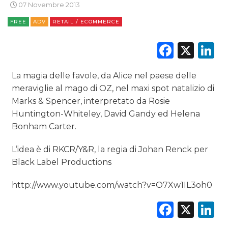
07 Novembre 2013
FREE
ADV
RETAIL / ECOMMERCE
Faceb
X
L
CINEMA
DIGITALE
La magia delle favole, da Alice nel paese delle
meraviglie al mago di OZ, nel maxi spot natalizio di
EDITORIA
Marks & Spencer, interpretato da Rosie
Huntington-Whiteley, David Gandy ed Helena
ESTERNA
Bonham Carter.
RADIO / AUDIO
L’idea è di RKCR/Y&R, la regia di Johan Renck per
Black Label Productions
TV
http://www.youtube.com/watch?v=O7Xw1IL3oh0
Faceb
X
L