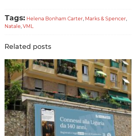
DATI
Tags:
Helena Bonham Carter
,
Marks & Spencer
,
RICERCHE
Natale
,
VML
PREVISIONI/SCENARI
Related posts
NORMATIVE
TREND
CASE HISTORY
OPINIONI