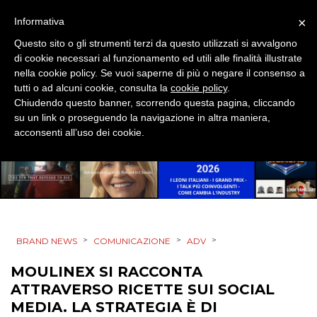
EVENTI
×
Informativa
Questo sito o gli strumenti terzi da questo utilizzati si avvalgono
MOBILE
di cookie necessari al funzionamento ed utili alle finalità illustrate
nella cookie policy. Se vuoi saperne di più o negare il consenso a
PROMOZIONI
tutti o ad alcuni cookie, consulta la
cookie policy
.
Chiudendo questo banner, scorrendo questa pagina, cliccando
su un link o proseguendo la navigazione in altra maniera,
acconsenti all’uso dei cookie.
PRODOTTI
PUNTI VENDITA
CSR
>
>
>
BRAND NEWS
COMUNICAZIONE
ADV
STRATEGIE
MOULINEX SI RACCONTA
ATTRAVERSO RICETTE SUI SOCIAL
MEDIA. LA STRATEGIA È DI