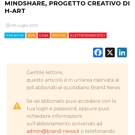
MINDSHARE, PROGETTO CREATIVO DI
CINEMA
H-ART
DIGITALE
09 Luglio 2013
EDITORIA
PREMIUM
ADV
CASA
DIGITAL
ELETTRODOMESTICI
ESTERNA
Faceb
X
L
RADIO / AUDIO
Gentile lettore,
TV
questo articolo è in un'area riservata ai
soli abbonati al quotidiano Brand News.
Se sei abbonato puoi accedere con la
tua login e password, oppure puoi
richiedere informazioni
DATI
sull'abbonamento scrivendo ad
admin@brand-news.it
o telefonando
RICERCHE