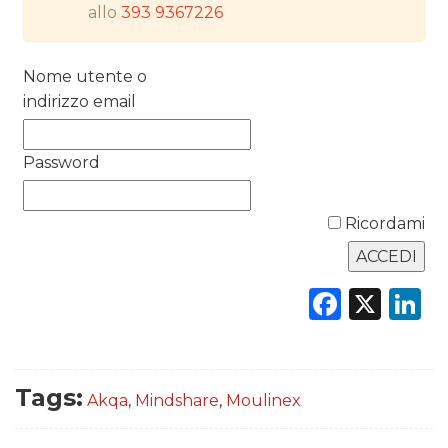
allo
393 9367226
PREVISIONI/SCENARI
Nome utente o
NORMATIVE
indirizzo email
TREND
Password
CASE HISTORY
Ricordami
OPINIONI
Faceb
X
L
Tags:
Akqa
,
Mindshare
,
Moulinex