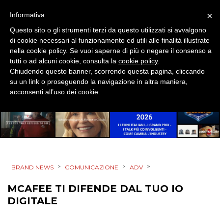
DIRECT
×
Informativa
Questo sito o gli strumenti terzi da questo utilizzati si avvalgono
SPONSOR
di cookie necessari al funzionamento ed utili alle finalità illustrate
nella cookie policy. Se vuoi saperne di più o negare il consenso a
DESIGN
tutti o ad alcuni cookie, consulta la
cookie policy
.
Chiudendo questo banner, scorrendo questa pagina, cliccando
EVENTI
su un link o proseguendo la navigazione in altra maniera,
acconsenti all’uso dei cookie.
MOBILE
PROMOZIONI
>
>
>
BRAND NEWS
COMUNICAZIONE
ADV
PRODOTTI
MCAFEE TI DIFENDE DAL TUO IO
PUNTI VENDITA
DIGITALE