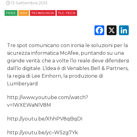
CSR
13 Settembre 2013
FREE
ADV
TECNOLOGIA
TLC-TECH
STRATEGIE
Faceb
X
L
Tre spot comunicano con ironia le soluzioni per la
CINEMA
sicurezza informatica McAfee, puntando su una
DIGITALE
grande verità: che a volte l’io reale deve difendersi
dall’io digitale. L’idea è di Venables Bell & Partners,
EDITORIA
la regia di Lee Einhorn, la produzione di
Lumberyard
ESTERNA
http://www.youtube.com/watch?
RADIO / AUDIO
v=lWXEWaNlV8M
TV
http://youtu.be/XhhPV8qBqDI
http://youtu.be/yc–WSzg7Yk