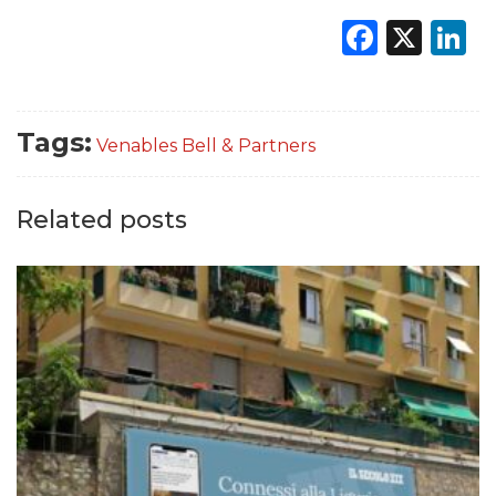
Faceb
X
L
DATI
Tags:
Venables Bell & Partners
RICERCHE
PREVISIONI/SCENARI
Related posts
NORMATIVE
TREND
CASE HISTORY
OPINIONI