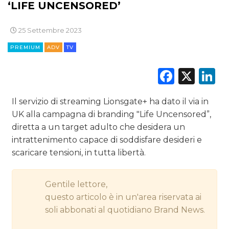
‘LIFE UNCENSORED’
CINEMA
DIGITALE
25 Settembre 2023
PREMIUM
ADV
TV
EDITORIA
Faceb
X
L
ESTERNA
Il servizio di streaming Lionsgate+ ha dato il via in
RADIO / AUDIO
UK alla campagna di branding "Life Uncensored”,
TV
diretta a un target adulto che desidera un
intrattenimento capace di soddisfare desideri e
scaricare tensioni, in tutta libertà.
Gentile lettore,
questo articolo è in un'area riservata ai
DATI
soli abbonati al quotidiano Brand News.
RICERCHE