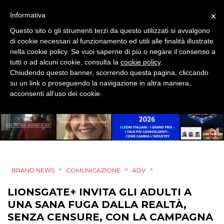
EVENTI
×
Informativa
Questo sito o gli strumenti terzi da questo utilizzati si avvalgono
MOBILE
di cookie necessari al funzionamento ed utili alle finalità illustrate
nella cookie policy. Se vuoi saperne di più o negare il consenso a
PROMOZIONI
tutti o ad alcuni cookie, consulta la
cookie policy
.
Chiudendo questo banner, scorrendo questa pagina, cliccando
su un link o proseguendo la navigazione in altra maniera,
acconsenti all’uso dei cookie.
PRODOTTI
PUNTI VENDITA
CSR
>
>
>
BRAND NEWS
COMUNICAZIONE
ADV
STRATEGIE
LIONSGATE+ INVITA GLI ADULTI A
UNA SANA FUGA DALLA REALTÀ,
SENZA CENSURE, CON LA CAMPAGNA