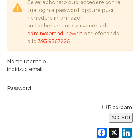
Se sei abbonato puoi accedere con la
tua login e password, oppure puoi
PREVISIONI/SCENARI
richiedere informazioni
sull'abbonamento scrivendo ad
NORMATIVE
admin@brand-news.it
o telefonando
allo
393 9367226
TREND
CASE HISTORY
Nome utente o
indirizzo email
OPINIONI
Password
Ricordami
Faceb
X
L