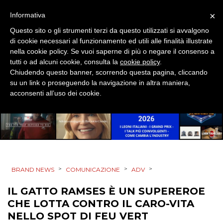
PROMOZIONI
×
Informativa
Questo sito o gli strumenti terzi da questo utilizzati si avvalgono
di cookie necessari al funzionamento ed utili alle finalità illustrate
nella cookie policy. Se vuoi saperne di più o negare il consenso a
PRODOTTI
tutti o ad alcuni cookie, consulta la
cookie policy
.
Chiudendo questo banner, scorrendo questa pagina, cliccando
PUNTI VENDITA
su un link o proseguendo la navigazione in altra maniera,
acconsenti all’uso dei cookie.
CSR
STRATEGIE
>
>
>
BRAND NEWS
COMUNICAZIONE
ADV
CINEMA
IL GATTO RAMSES È UN SUPEREROE
DIGITALE
CHE LOTTA CONTRO IL CARO-VITA
NELLO SPOT DI FEU VERT
EDITORIA