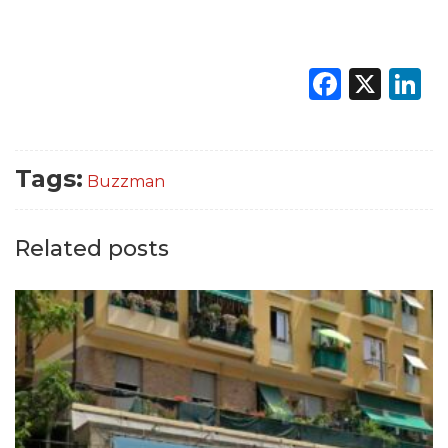
Faceb
X
L
Tags:
Buzzman
Related posts