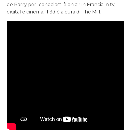
de Barry per Iconoclast, è on air in Francia in tv,
TREND
digital e cinema. Il 3d è a cura di The Mill.
CASE HISTORY
OPINIONI