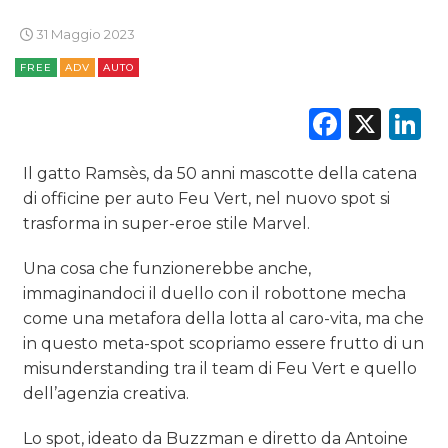
31 Maggio 2023
ESTERNA
FREE
ADV
AUTO
RADIO / AUDIO
Faceb
X
L
TV
Il gatto Ramsès, da 50 anni mascotte della catena
di officine per auto Feu Vert, nel nuovo spot si
trasforma in super-eroe stile Marvel.
Una cosa che funzionerebbe anche,
DATI
immaginandoci il duello con il robottone mecha
come una metafora della lotta al caro-vita, ma che
RICERCHE
in questo meta-spot scopriamo essere frutto di un
misunderstanding tra il team di Feu Vert e quello
PREVISIONI/SCENARI
dell’agenzia creativa.
NORMATIVE
Lo spot, ideato da Buzzman e diretto da Antoine