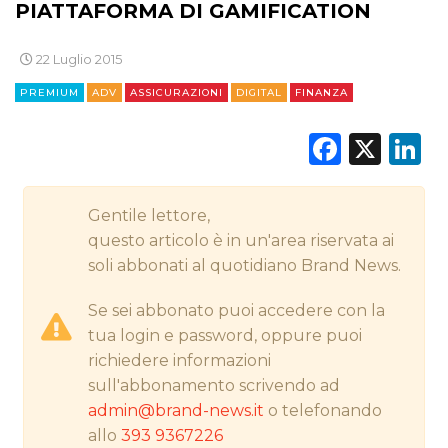
PIATTAFORMA DI GAMIFICATION
CINEMA
22 Luglio 2015
DIGITALE
PREMIUM
ADV
ASSICURAZIONI
DIGITAL
FINANZA
EDITORIA
Faceb
X
L
ESTERNA
RADIO / AUDIO
Gentile lettore,
questo articolo è in un'area riservata ai
TV
soli abbonati al quotidiano Brand News.
Se sei abbonato puoi accedere con la
tua login e password, oppure puoi
richiedere informazioni
sull'abbonamento scrivendo ad
DATI
admin@brand-news.it
o telefonando
allo
393 9367226