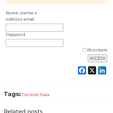
RICERCHE
Nome utente o
PREVISIONI/SCENARI
indirizzo email
NORMATIVE
Password
TREND
CASE HISTORY
Ricordami
OPINIONI
Faceb
X
L
Tags:
Generali Italia
Related posts