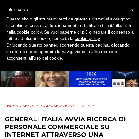
×
Informativa
EVENTI
Questo sito o gli strumenti terzi da questo utilizzati si avvalgono
di cookie necessari al funzionamento ed utili alle finalità illustrate
MOBILE
nella cookie policy. Se vuoi saperne di più o negare il consenso a
tutti o ad alcuni cookie, consulta la
cookie policy
.
PROMOZIONI
Chiudendo questo banner, scorrendo questa pagina, cliccando
su un link o proseguendo la navigazione in altra maniera,
acconsenti all’uso dei cookie.
PRODOTTI
PUNTI VENDITA
CSR
>
>
>
BRAND NEWS
COMUNICAZIONE
ADV
STRATEGIE
GENERALI ITALIA AVVIA RICERCA DI
PERSONALE COMMERCIALE SU
INTERNET ATTRAVERSO UNA