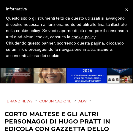
×
Informativa
DIGITALE
Questo sito o gli strumenti terzi da questo utilizzati si avvalgono
di cookie necessari al funzionamento ed utili alle finalità illustrate
EDITORIA
nella cookie policy. Se vuoi saperne di più o negare il consenso a
tutti o ad alcuni cookie, consulta la
cookie policy
.
ESTERNA
Chiudendo questo banner, scorrendo questa pagina, cliccando
su un link o proseguendo la navigazione in altra maniera,
RADIO / AUDIO
acconsenti all’uso dei cookie.
TV
>
>
>
BRAND NEWS
COMUNICAZIONE
ADV
CORTO MALTESE E GLI ALTRI
DATI
PERSONAGGI DI HUGO PRATT IN
RICERCHE
EDICOLA CON GAZZETTA DELLO