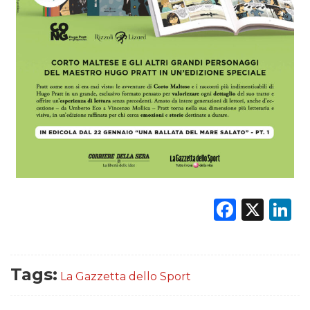
Faceb
X
L
Tags:
La Gazzetta dello Sport