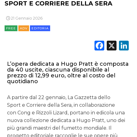
SPORT E CORRIERE DELLA SERA
PREVISIONI/SCENARI
21 Gennaio 2026
NORMATIVE
FREE
ADV
EDITORIA
TREND
Faceb
X
L
CASE HISTORY
L’opera dedicata a Hugo Pratt è composta
OPINIONI
da 40 uscite, ciascuna disponibile al
prezzo di 12,99 euro, oltre al costo del
quotidiano
A partire dal 22 gennaio, La Gazzetta dello
Sport e Corriere della Sera, in collaborazione
con Cong e Rizzoli Lizard, portano in edicola una
nuova collezione dedicata a Hugo Pratt, uno dei
più grandi maestri del fumetto mondiale. Il
progetto editoriale raccoglie le sue opere più